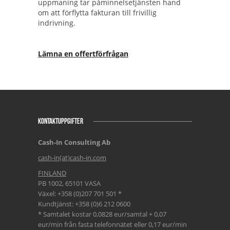
uppmaning tar påminnelsetjänsten hand
om att förflytta fakturan till frivillig
indrivning.
Lämna en offertförfrågan
KONTAKTUPPGIFTER
Cash-In Consulting Ab
cash-in(at)cash-in.com
FINLAND
PB 1002, 65101 VASA
Växel: +358 (0)207 701 501 *
Kundtjänst: +358 (0)6 212 0600
* Samtalet kostar 0,0828 eur/samtal + 0,07
eur/min från fasta telefonnätet eller 0,17 eur/min