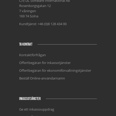
C/o DL Software International Ab
Rosenborgsgatan 12
7 våningen
169 74 Solna
Kundtjänst: +46 (0)8 128 434 00
TA KONTAKT
Kontaktförfrågan
Offertbegäran för inkassotjänster
Offertbegäran för ekonomiförvaltningstjänster
Beställ Online-användarnamn
INKASSOTJÄNSTER
Ge ett inkassouppdrag