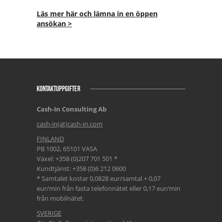
Läs mer här och lämna in en öppen
ansökan >
KONTAKTUPPGIFTER
Cash-In Consulting Ab
cash-in(at)cash-in.com
FINLAND
PB 1002, 65101 VASA
Växel: +358 (0)207 701 501 *
Kundtjänst: +358 (0)6 212 0600
* Samtalet kostar 0,0828 eur/samtal + 0,07
eur/min från fasta telefonnätet eller 0,17 eur/min
från mobilnätet.
SVERIGE