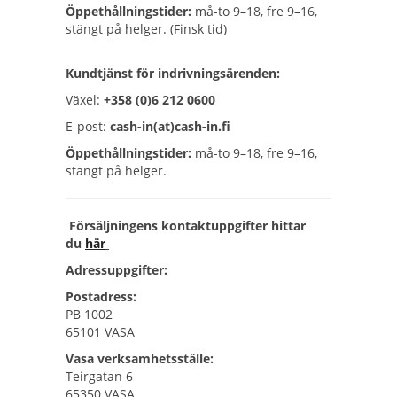
Öppethållningstider:
må-to 9–18, fre 9–16,
stängt på helger. (Finsk tid)
Kundtjänst för indrivningsärenden:
Växel:
+358 (0)6 212 0600
E-post:
cash-in(at)cash-in.fi
Öppethållningstider:
må-to 9–18, fre 9–16,
stängt på helger.
Försäljningens kontaktuppgifter hittar
du
här
Adressuppgifter:
Postadress:
PB 1002
65101 VASA
Vasa verksamhetsställe:
Teirgatan 6
65350 VASA