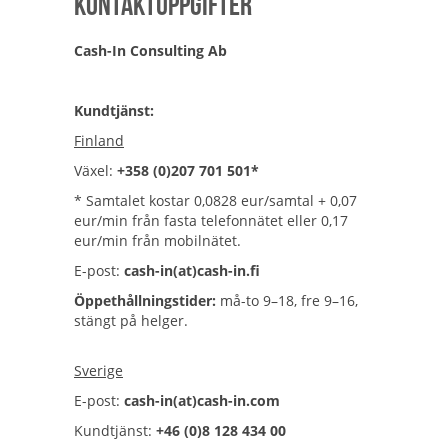
Kontaktuppgifter
Cash-In Consulting Ab
Kundtjänst:
Finland
Växel:
+358 (0)207 701 501*
* Samtalet kostar 0,0828 eur/samtal + 0,07
eur/min från fasta telefonnätet eller 0,17
eur/min från mobilnätet.
E-post:
cash-in(at)cash-in.fi
Öppethållningstider:
må-to 9–18, fre 9–16,
stängt på helger.
Sverige
E-post:
cash-in(at)cash-in.com
Kundtjänst:
+46 (0)8 128 434 00