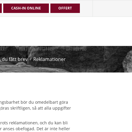
CASH-IN ONLINE
OFFERT
EKRY
KONTAKTUPPGIFTER
DATASKYDD
du fått brev
Reklamationer
ingsbarhet bör du omedelbart göra
ras skriftligen, så att alla uppgifter
rots reklamationen, och du kan bli
r anses obefogad. Det är inte heller