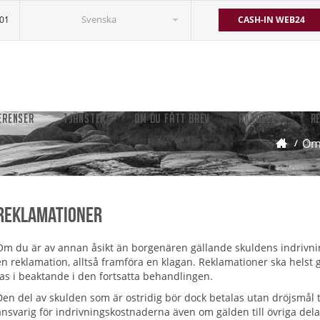
Svenska
501
CASH-IN WEB24
ERENSER
TJÄNSTER
OM DU FÅTT BREV
AKTUELLT
R
Om 
Reklamationer
Om du är av annan åsikt än borgenären gällande skuldens indrivn
en reklamation, alltså framföra en klagan. Reklamationer ska helst gö
tas i beaktande i den fortsatta behandlingen.
Den del av skulden som är ostridig bör dock betalas utan dröjsmål t
ansvarig för indrivningskostnaderna även om gälden till övriga dela