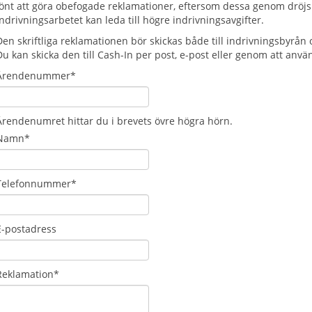
lönt att göra obefogade reklamationer, eftersom dessa genom dröjs
indrivningsarbetet kan leda till högre indrivningsavgifter.
Den skriftliga reklamationen bör skickas både till indrivningsbyrå
Du kan skicka den till Cash-In per post, e-post eller genom att anv
Ärendenummer*
Ärendenumret hittar du i brevets övre högra hörn.
Namn*
Telefonnummer*
E-postadress
Reklamation*