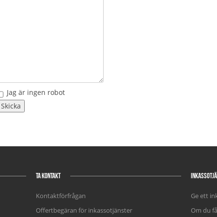
Jag är ingen robot
TA KONTAKT
INKASSOTJ
Kontaktförfrågan
Ge ett i
Offertbegäran för inkassotjänster
Om du få