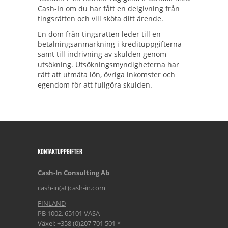
Cash-In om du har fått en delgivning från
tingsrätten och vill sköta ditt ärende.
En dom från tingsrätten leder till en
betalningsanmärkning i kredituppgifterna
samt till indrivning av skulden genom
utsökning. Utsökningsmyndigheterna har
rätt att utmäta lön, övriga inkomster och
egendom för att fullgöra skulden.
KONTAKTUPPGIFTER
Cash-In Consulting Ab
cash-in(at)cash-in.com
FINLAND
PB 1002, 65101 VASA
Växel: +358 (0)207 701 501 *