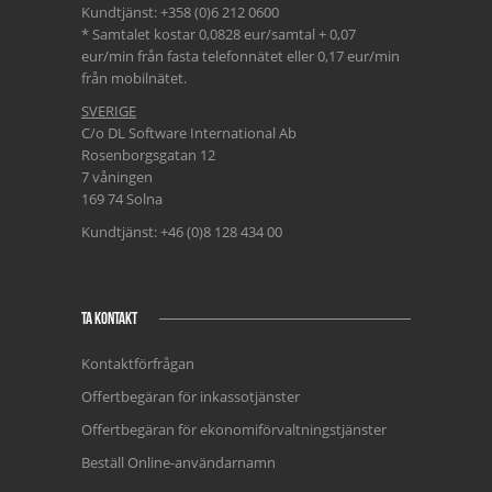
Kundtjänst: +358 (0)6 212 0600
* Samtalet kostar 0,0828 eur/samtal + 0,07
eur/min från fasta telefonnätet eller 0,17 eur/min
från mobilnätet.
SVERIGE
C/o DL Software International Ab
Rosenborgsgatan 12
7 våningen
169 74 Solna
Kundtjänst: +46 (0)8 128 434 00
TA KONTAKT
Kontaktförfrågan
Offertbegäran för inkassotjänster
Offertbegäran för ekonomiförvaltningstjänster
Beställ Online-användarnamn