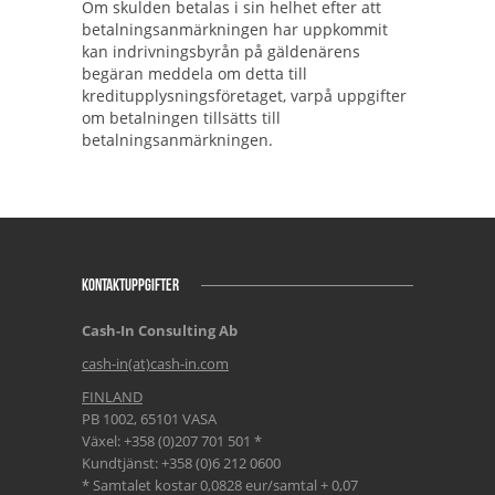
Om skulden betalas i sin helhet efter att
betalningsanmärkningen har uppkommit
kan indrivningsbyrån på gäldenärens
begäran meddela om detta till
kreditupplysningsföretaget, varpå uppgifter
om betalningen tillsätts till
betalningsanmärkningen.
KONTAKTUPPGIFTER
Cash-In Consulting Ab
cash-in(at)cash-in.com
FINLAND
PB 1002, 65101 VASA
Växel: +358 (0)207 701 501 *
Kundtjänst: +358 (0)6 212 0600
* Samtalet kostar 0,0828 eur/samtal + 0,07