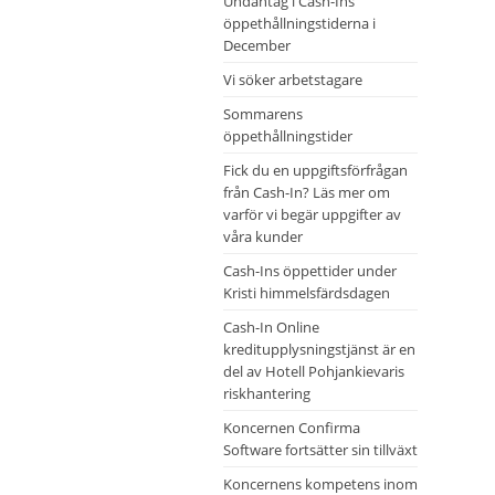
Undantag i Cash-Ins
öppethållningstiderna i
December
Vi söker arbetstagare
Sommarens
öppethållningstider
Fick du en uppgiftsförfrågan
från Cash-In? Läs mer om
varför vi begär uppgifter av
våra kunder
Cash-Ins öppettider under
Kristi himmelsfärdsdagen
Cash-In Online
kreditupplysningstjänst är en
del av Hotell Pohjankievaris
riskhantering
Koncernen Confirma
Software fortsätter sin tillväxt
Koncernens kompetens inom