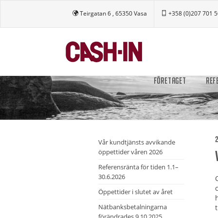
Teirgatan 6 , 65350 Vasa
+358 (0)207 701 
FÖRETAGET
REF
2
Vår kundtjänsts avvikande
öppettider våren 2026
Referensränta för tiden 1.1–
30.6.2026
Öppettider i slutet av året
Nätbanksbetalningarna
t
förändrades 9.10.2025