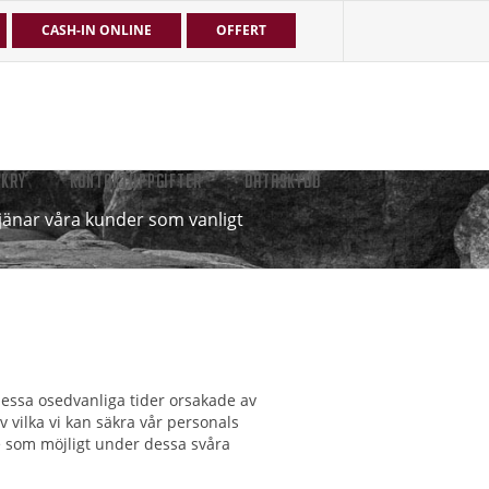
CASH-IN ONLINE
OFFERT
EKRY
KONTAKTUPPGIFTER
DATASKYDD
tjänar våra kunder som vanligt
 dessa osedvanliga tider orsakade av
v vilka vi kan säkra vår personals
te som möjligt under dessa svåra