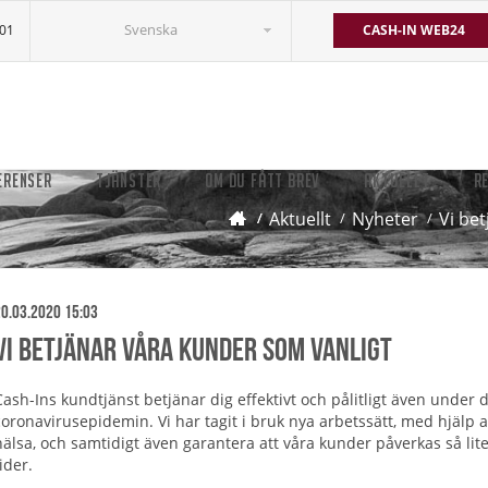
Svenska
501
CASH-IN WEB24
ERENSER
TJÄNSTER
OM DU FÅTT BREV
AKTUELLT
R
Aktuellt
Nyheter
Vi be
0.03.2020 15:03
Vi betjänar våra kunder som vanligt
Cash-Ins kundtjänst betjänar dig effektivt och pålitligt även under
coronavirusepidemin. Vi har tagit i bruk nya arbetssätt, med hjälp a
hälsa, och samtidigt även garantera att våra kunder påverkas så li
ider.