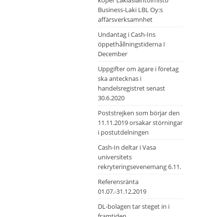
köper Lakiasiaintoimisto
Business-Laki LBL Oy:s
affärsverksamnhet
Undantag i Cash-Ins
öppethållningstiderna I
December
Uppgifter om ägare i företag
ska antecknas i
handelsregistret senast
30.6.2020
Poststrejken som börjar den
11.11.2019 orsakar störningar
i postutdelningen
Cash-In deltar i Vasa
universitets
rekryteringsevenemang 6.11.
Referensränta
01.07.-31.12.2019
DL-bolagen tar steget in i
framtiden