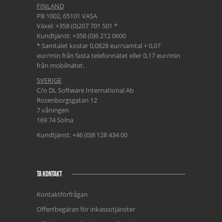
FINLAND
PB 1002, 65101 VASA
Växel: +358 (0)207 701 501 *
Kundtjänst: +358 (0)6 212 0600
* Samtalet kostar 0,0828 eur/samtal + 0,07
eur/min från fasta telefonnätet eller 0,17 eur/min
från mobilnätet.
SVERIGE
C/o DL Software International Ab
Rosenborgsgatan 12
7 våningen
169 74 Solna
Kundtjänst: +46 (0)8 128 434 00
TA KONTAKT
Kontaktförfrågan
Offertbegäran för inkassotjänster