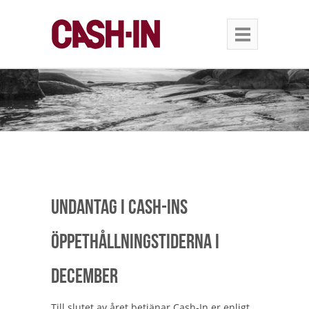
Undantag i Cash-Ins
öppethållningstiderna i
december
Till slutet av året betjänar Cash-In er enligt