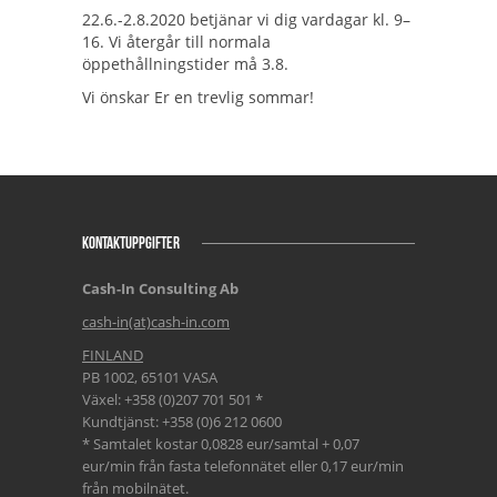
22.6.-2.8.2020 betjänar vi dig vardagar kl. 9–
16. Vi återgår till normala
öppethållningstider må 3.8.
Vi önskar Er en trevlig sommar!
KONTAKTUPPGIFTER
Cash-In Consulting Ab
cash-in(at)cash-in.com
FINLAND
PB 1002, 65101 VASA
Växel: +358 (0)207 701 501 *
Kundtjänst: +358 (0)6 212 0600
* Samtalet kostar 0,0828 eur/samtal + 0,07
eur/min från fasta telefonnätet eller 0,17 eur/min
från mobilnätet.