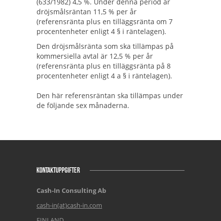
(633/1982) 4,5 %. Under denna period är
dröjsmålsräntan 11,5 % per år
(referensränta plus en tilläggsränta om 7
procentenheter enligt 4 § i räntelagen).
Den dröjsmålsränta som ska tillämpas på
kommersiella avtal är 12,5 % per år
(referensränta plus en tilläggsränta på 8
procentenheter enligt 4 a § i räntelagen).
Den här referensräntan ska tillämpas under
de följande sex månaderna.
KONTAKTUPPGIFTER
Cash-In Consulting Ab
cash-in(at)cash-in.com
FINLAND