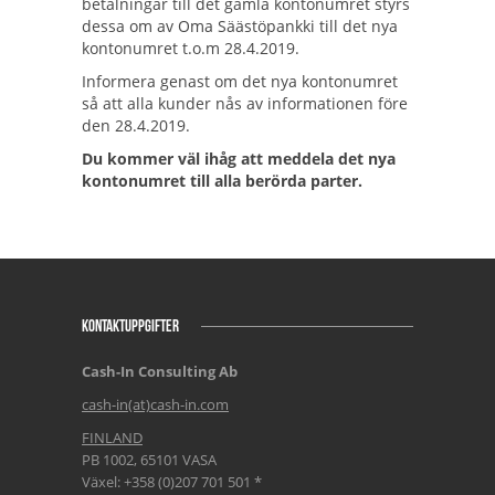
betalningar till det gamla kontonumret styrs
dessa om av Oma Säästöpankki till det nya
kontonumret t.o.m 28.4.2019.
Informera genast om det nya kontonumret
så att alla kunder nås av informationen före
den 28.4.2019.
Du kommer väl ihåg att meddela det nya
kontonumret till alla berörda parter.
KONTAKTUPPGIFTER
Cash-In Consulting Ab
cash-in(at)cash-in.com
FINLAND
PB 1002, 65101 VASA
Växel: +358 (0)207 701 501 *