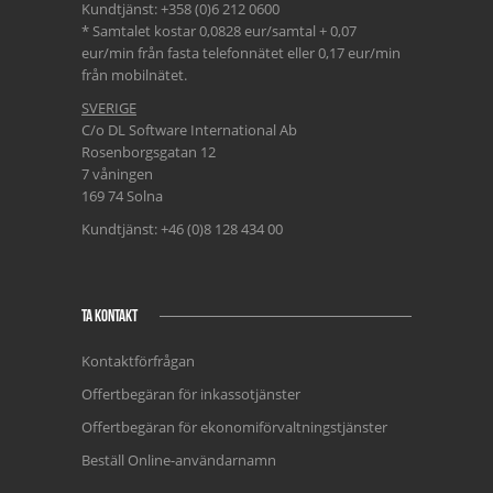
Kundtjänst: +358 (0)6 212 0600
* Samtalet kostar 0,0828 eur/samtal + 0,07
eur/min från fasta telefonnätet eller 0,17 eur/min
från mobilnätet.
SVERIGE
C/o DL Software International Ab
Rosenborgsgatan 12
7 våningen
169 74 Solna
Kundtjänst: +46 (0)8 128 434 00
TA KONTAKT
Kontaktförfrågan
Offertbegäran för inkassotjänster
Offertbegäran för ekonomiförvaltningstjänster
Beställ Online-användarnamn