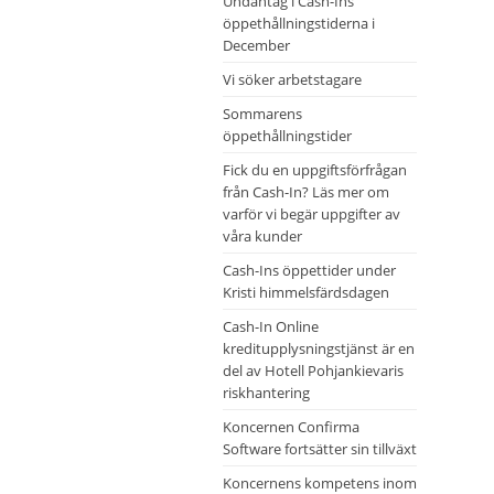
Undantag i Cash-Ins
öppethållningstiderna i
December
Vi söker arbetstagare
Sommarens
öppethållningstider
Fick du en uppgiftsförfrågan
från Cash-In? Läs mer om
varför vi begär uppgifter av
våra kunder
Cash-Ins öppettider under
Kristi himmelsfärdsdagen
Cash-In Online
kreditupplysningstjänst är en
del av Hotell Pohjankievaris
riskhantering
Koncernen Confirma
Software fortsätter sin tillväxt
Koncernens kompetens inom