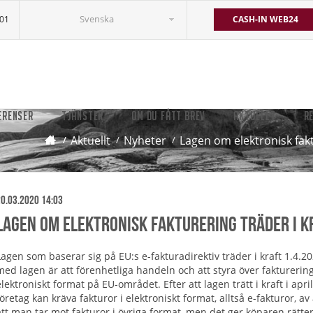
Svenska
501
CASH-IN WEB24
ERENSER
TJÄNSTER
OM DU FÅTT BREV
AKTUELLT
R
Aktuellt
Nyheter
Lagen om elektronisk fakt
0.03.2020 14:03
Lagen om elektronisk fakturering träder i k
Lagen som baserar sig på EU:s e-fakturadirektiv träder i kraft 1.4.20
med lagen är att förenhetliga handeln och att styra över fakturering
elektroniskt format på EU-området. Efter att lagen trätt i kraft i apri
företag kan kräva fakturor i elektroniskt format, alltså e-fakturor, a
att man tar mot fakturor i övriga format, men det ger köparen rätte