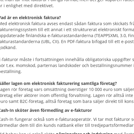
är i enlighet med direktivet.
Vad är en elektronisk faktura?
Med elektronisk faktura avses endast sådan faktura som skickats frå
faktureringssystem till ett annat i ett strukturerat elektroniskt for
uppdaterade finländska e-fakturastandarderna (TEAPPSXML 3.0, Finvo
fakturastandarderna (UBL, CII). En PDF-faktura bifogad till ett e-p
godkänd.
E-fakturor måste i fortsättningen innehålla obligatoriska uppgifter so
hör t.ex. momskod, parternas landskoder och beställningsnummer if
beställning.
Gäller lagen om elektronisk fakturering samtliga företag?
Lagen rör företag vars omsättning överstiger 10 000 euro som säljer 
företag eller aktörer inom offentlig förvaltning. Lagen rör alltså i
euro samt B2C-företag, alltså företag som bara säljer direkt till ko
Cash-In sköter även förmedling av e-fakturor
Cash-In fungerar också som e-fakturaoperatör. Vi tar mot fakturor s
förmedlar dem till din kunds nätbank eller till tredjepartsförmedlar