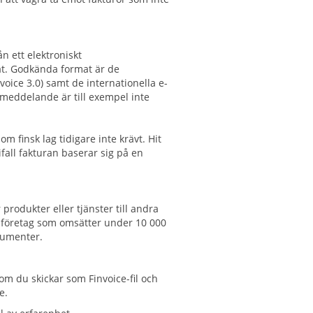
n ett elektroniskt
mat. Godkända format är de
ice 3.0) samt de internationella e-
ostmeddelande
är
till exempel
inte
m finsk lag tidigare inte krävt. Hit
all fakturan baserar sig på en
produkter eller tjänster till andra
nte företag som omsätter under 10 000
nsumenter.
om du skickar som Finvoice-fil och
e.