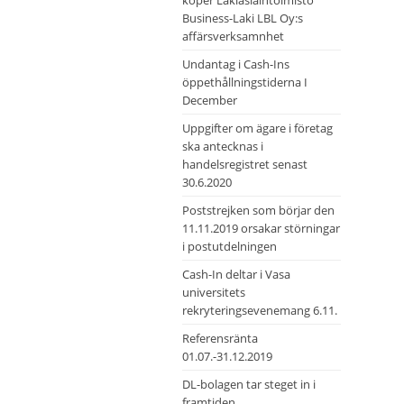
köper Lakiasiaintoimisto
Business-Laki LBL Oy:s
affärsverksamnhet
Undantag i Cash-Ins
öppethållningstiderna I
December
Uppgifter om ägare i företag
ska antecknas i
handelsregistret senast
30.6.2020
Poststrejken som börjar den
11.11.2019 orsakar störningar
i postutdelningen
Cash-In deltar i Vasa
universitets
rekryteringsevenemang 6.11.
Referensränta
01.07.-31.12.2019
DL-bolagen tar steget in i
framtiden