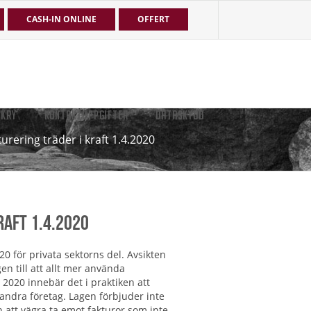
CASH-IN ONLINE
OFFERT
EKRY
KONTAKTUPPGIFTER
DATASKYDD
urering träder i kraft 1.4.2020
raft 1.4.2020
20 för privata sektorns del. Avsikten
en till att allt mer använda
l 2020 innebär det i praktiken att
v andra företag. Lagen förbjuder inte
n att vägra ta emot fakturor som inte