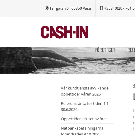
Teirgatan 6 , 65350 Vasa
+358 (0)207 701 
FÖRETAGET
REF
2
Vår kundtjänsts avvikande
öppettider våren 2026
Referensränta för tiden 1.1–
30.6.2026
Öppettider i slutet av året
Nätbanksbetalningarna
förändrades 9.10.2025