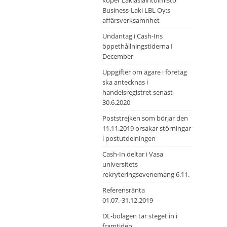
köper Lakiasiaintoimisto
Business-Laki LBL Oy:s
affärsverksamnhet
Undantag i Cash-Ins
öppethållningstiderna I
December
Uppgifter om ägare i företag
ska antecknas i
handelsregistret senast
30.6.2020
Poststrejken som börjar den
11.11.2019 orsakar störningar
i postutdelningen
Cash-In deltar i Vasa
universitets
rekryteringsevenemang 6.11.
Referensränta
01.07.-31.12.2019
DL-bolagen tar steget in i
framtiden