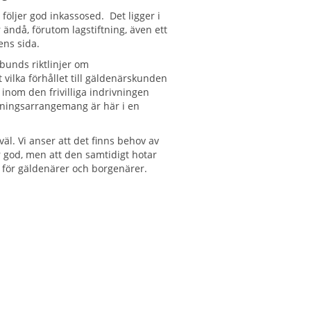
 följer god inkassosed. Det ligger i
r ändå, förutom lagstiftning, även ett
ens sida.
bunds riktlinjer om
 vilka förhållet till gäldenärskunden
g inom den frivilliga indrivningen
alningsarrangemang är här i en
väl. Vi anser att det finns behov av
är god, men att den samtidigt hotar
r för gäldenärer och borgenärer.