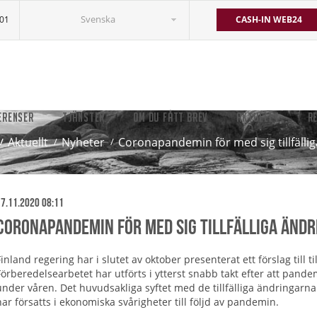
Svenska
501
CASH-IN WEB24
ERENSER
TJÄNSTER
OM DU FÅTT BREV
AKTUELLT
R
Aktuellt
Nyheter
Coronapandemin för med sig tillfällig
7.11.2020 08:11
Coronapandemin för med sig tillfälliga ändr
Finland regering har i slutet av oktober presenterat ett förslag till t
Förberedelsearbetet har utförts i ytterst snabb takt efter att pandem
under våren. Det huvudsakliga syftet med de tillfälliga ändringarna
har försatts i ekonomiska svårigheter till följd av pandemin.