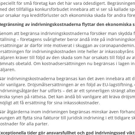
Speciellt för små företag kan det här vara ödesdigert. Begräsninge
med det tillfälliga konkursförbudet innebära att vi ser så kallade s
tur orsakar nya kreditförluster och ekonomiska skada för andra före
Begränsning av indrivningskostnaderna flyttar den ekonomiska sk
Genom att begränsa indrivningskostnaderna försöker man skydda f
ställning – företagens svårigheter beror ändå inte på indrivningsko
ersättningar är därför inte motiverat i skuggan av coronapandemin. 
ersättningen för indrivningskostnaden inte heller är inkassobyråns 
säljaren kräver till följd av den skada som har orsakats till följd av 
lämnats obetald. Om kostnadsersättningen nu begränsas i lagen inn
säljaren.
När indrivningskostnaderna begränsas kan det även innebära att d
blir vanligare. Dröjsmålsersättningen är en följd av EU-lagstiftning, 
indrivningsåtgärder har utförts – det är ett synnerligen strängt alte
finska synen på rättvisa. Det kan ändå bli vanligare att kräva dröjs
möjligt att få ersättning för sina inkassokostnader.
När åtgärderna inom indrivningen begränsas minskar även förhandl
tvungen att flytta sina fakturor till juridisk indrivning i ett tidigare
kostnader för alla parter.
Exceptionella tider gör ansvarsfullhet och god indrivningssed vikt