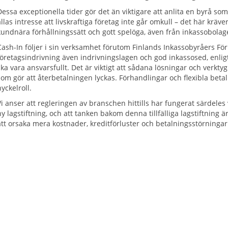
Dessa exceptionella tider gör det än viktigare att anlita en byrå som
allas intresse att livskraftiga företag inte går omkull – det här kräve
kundnära förhållningssätt och gott spelöga, även från inkassobolag
Cash-In följer i sin verksamhet förutom Finlands Inkassobyråers För
företagsindrivning även indrivningslagen och god inkassosed, enligt
ska vara ansvarsfullt. Det är viktigt att sådana lösningar och verkty
som gör att återbetalningen lyckas. Förhandlingar och flexibla bet
nyckelroll.
Vi anser att regleringen av branschen hittills har fungerat särdeles 
ny lagstiftning, och att tanken bakom denna tillfälliga lagstiftning 
att orsaka mera kostnader, kreditförluster och betalningsstörninga