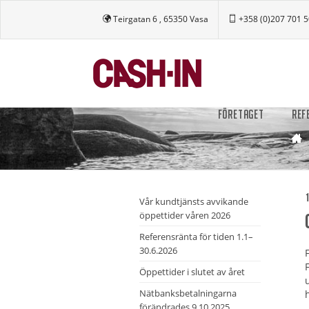
Teirgatan 6 , 65350 Vasa
+358 (0)207 701 
FÖRETAGET
REF
1
Vår kundtjänsts avvikande
öppettider våren 2026
Referensränta för tiden 1.1–
30.6.2026
Öppettider i slutet av året
Nätbanksbetalningarna
förändrades 9.10.2025