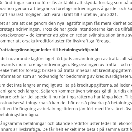
De ändringar som nu föreslås är tänkta att skydda företag som på ol
position genom att begränsa företagsindrivningens åtgärder och kos
kraft snarast möjligen, och vara i kraft till slutet av juni 2021.
Det är bra att det genom den nya lagstiftningen fås mera klarhet
företagsindrivningen. Trots de här goda intentionerna kan de tillfä
konsekvenser – de kommer att göra en redan svår situation ännu svå
kommer att orsaka kreditförluster för livskraftiga företag.
Trattabegränsningar leder till betalningsdröjsmål
I det nuvarande lagförslaget förbjuds användningen av tratta, allt
används inom företagsindrivningen. Begräsningen av tratta – och i 
osäkerhet för företag; bristen på tratta innebär att kredituppgifter
information som är nödvändig för bedömning av kreditvärdigheten
Om det inte längre är möjligt att lita på kredituppgifterna, så leder 
vanligare och längre. Säljaren kommer även tvingas gå till juridisk ind
dyrare och tar tid, speciellt nu när tingsrätterna har långa köer.
kostnadsersättningarna så kan det här också påverka på betalningsv
sett en förlängning av betalningstiderna jämfört med förra året, ä
betalningsförmögna.
Långsamma betalningar och ökande kreditförluster leder till ekon
annars är livskraftiga. De får helt enkelt inte betalt på samma sätt f