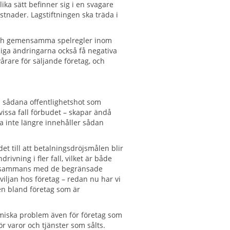
ika sätt befinner sig i en svagare
tnader. Lagstiftningen ska träda i
 och gemensamma spelregler inom
lliga ändringarna också få negativa
rare för säljande företag, och
så sådana offentlighetshot som
vissa fall förbudet – skapar ändå
na inte längre innehåller sådan
.
det till att betalningsdröjsmålen blir
rivning i fler fall, vilket är både
 Tillsammans med de begränsade
iljan hos företag – redan nu har vi
ven bland företag som är
omiska problem även för företag som
ör varor och tjänster som sålts.