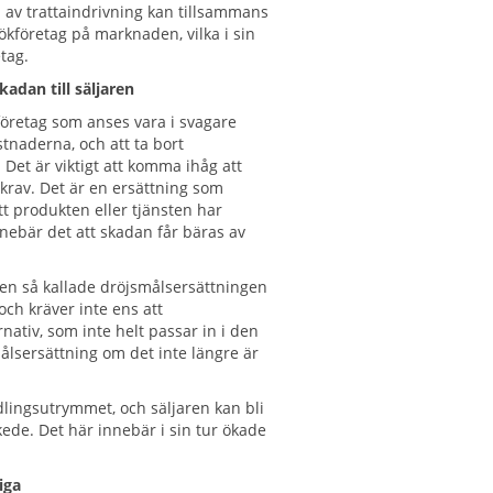
n av trattaindrivning kan tillsammans
pökföretag på marknaden, vilka i sin
tag.
adan till säljaren
öretag som anses vara i svagare
stnaderna, och att ta bort
Det är viktigt att komma ihåg att
krav. Det är en ersättning som
att produkten eller tjänsten har
ebär det att skadan får bäras av
en så kallade dröjsmålsersättningen
och kräver inte ens att
rnativ, som inte helt passar in i den
målsersättning om det inte längre är
ingsutrymmet, och säljaren kan bli
 skede. Det här innebär i sin tur ökade
iga