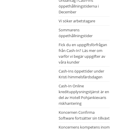
Undantag i Cash-Ins
öppethållningstiderna i
December
Vi söker arbetstagare
Sommarens
öppethållningstider
Fick du en uppgiftsförfrågan
från Cash-In? Läs mer om
varför vi begär uppgifter av
våra kunder
Cash-Ins öppettider under
Kristi himmelsfärdsdagen
Cash-In Online
kreditupplysningstjänst är en
del av Hotell Pohjankievaris
riskhantering
Koncernen Confirma
Software fortsätter sin tillväxt
Koncernens kompetens inom