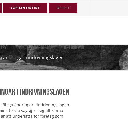
CASH-IN ONLINE
OFFERT
EKRY
KONTAKTUPPGIFTER
DATASKYDD
a ändringar i indrivningslagen
ingar i indrivningslagen
illfälliga ändringar i indrivningslagen.
ins första våg gjort sig till känna
 är att underlätta för företag som