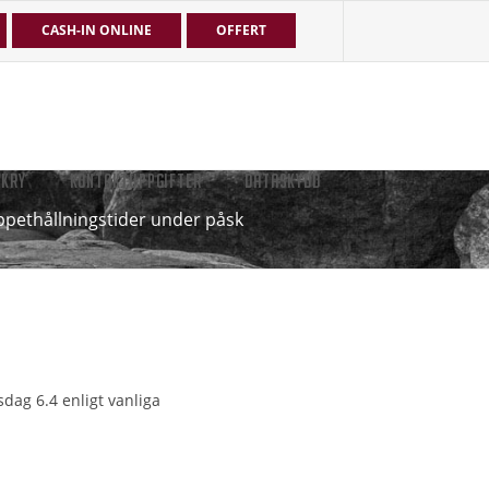
CASH-IN ONLINE
OFFERT
EKRY
KONTAKTUPPGIFTER
DATASKYDD
ppethållningstider under påsk
sdag 6.4 enligt vanliga