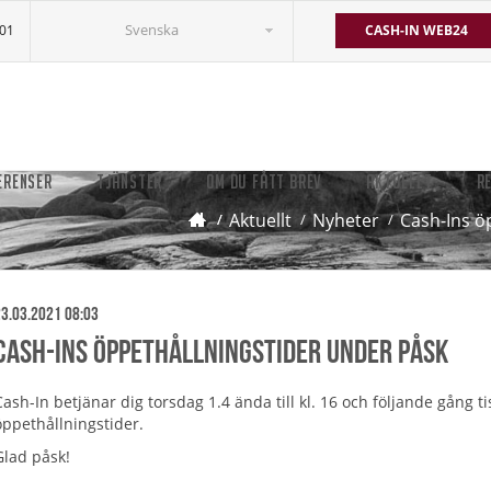
Svenska
501
CASH-IN WEB24
ERENSER
TJÄNSTER
OM DU FÅTT BREV
AKTUELLT
R
Aktuellt
Nyheter
Cash-Ins ö
3.03.2021 08:03
Cash-Ins öppethållningstider under påsk
Cash-In betjänar dig torsdag 1.4 ända till kl. 16 och följande gång ti
öppethållningstider.
Glad påsk!