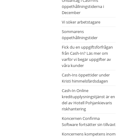
Undantag i Cash-Ins
öppethållningstiderna i
December
Vi söker arbetstagare
Sommarens
öppethållningstider
Fick du en uppgiftsförfrågan
från Cash-In? Läs mer om
varför vi begär uppgifter av
våra kunder
Cash-Ins öppettider under
Kristi himmelsfärdsdagen
Cash-In Online
kreditupplysningstjänst är en
del av Hotell Pohjankievaris
riskhantering
Koncernen Confirma
Software fortsätter sin tillväxt
Koncernens kompetens inom