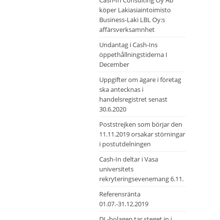
Cash-In Consulting Oy Ab
köper Lakiasiaintoimisto
Business-Laki LBL Oy:s
affärsverksamnhet
Undantag i Cash-Ins
öppethållningstiderna I
December
Uppgifter om ägare i företag
ska antecknas i
handelsregistret senast
30.6.2020
Poststrejken som börjar den
11.11.2019 orsakar störningar
i postutdelningen
Cash-In deltar i Vasa
universitets
rekryteringsevenemang 6.11.
Referensränta
01.07.-31.12.2019
DL-bolagen tar steget in i