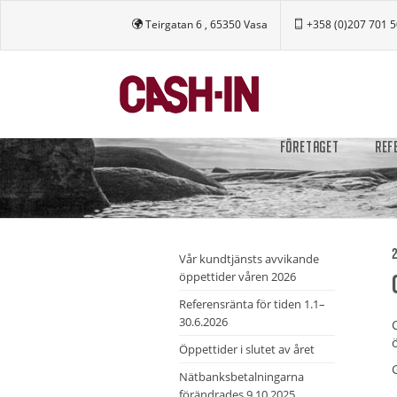
Teirgatan 6 , 65350 Vasa
+358 (0)207 701 
FÖRETAGET
REF
2
Vår kundtjänsts avvikande
öppettider våren 2026
Referensränta för tiden 1.1–
30.6.2026
Öppettider i slutet av året
Nätbanksbetalningarna
förändrades 9.10.2025