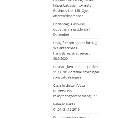
Cash-In Consulting Oy Ab
köper Lakiasiaintoimisto
Business-Laki LBL Oy:s
affärsverksamnhet
Undantag i Cash-Ins
öppethållningstiderna I
December
Uppgifter om ägare i företag
ska antecknas i
handelsregistret senast
30.6.2020
Poststrejken som börjar den
11.11.2019 orsakar störningar
i postutdelningen
Cash-In deltar i Vasa
universitets
rekryteringsevenemang 6.11.
Referensränta
01.07.-31.12.2019
DL-bolagen tar steget in i