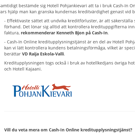
Samtidigt bestämde sig Hotell Pohjankievari att ta i bruk Cash-In O
vars hjälp man kan granska kundernas kreditvärdighet genast vid 
- Effektivaste sättet att undvika kreditförluster, är att säkerstä
förhand. Det lönar sig alltid att kontrollera kredituppgifterna in
faktura,
rekommenderar Kenneth Bjon på Cash-In
.
- Cash-In Online kreditupplysningstjänst är en del av Hotell Pohj
kan vi lätt kontrollera kundens betalningsförmåga, vilket är specie
berättar
VD Raija Eskola-Valli
.
Kreditupplysningen togs också i bruk av hotellkedjans övriga hote
och Hotell Kajaani.
Vill du veta mera om Cash-In Online kreditupplysningstjänst?