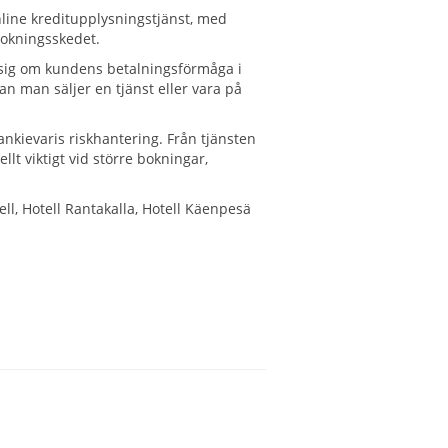
nline kreditupplysningstjänst, med
bokningsskedet.
lla sig om kundens betalningsförmåga i
nan man säljer en tjänst eller vara på
ankievaris riskhantering. Från tjänsten
llt viktigt vid större bokningar,
ll, Hotell Rantakalla, Hotell Käenpesä