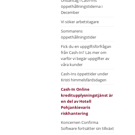
Undantag i Cash-Ins
öppethållningstiderna i
December
Vi söker arbetstagare
Sommarens
öppethållningstider
Fick du en uppgiftsförfrågan
från Cash-In? Läs mer om
varför vi begär uppgifter av
våra kunder
Cash-Ins öppettider under
Kristi himmelsfärdsdagen
Cash-In Online
kreditupplysningstjänst är
en del av Hotell
Pohjankievaris
riskhantering
Koncernen Confirma
Software fortsätter sin tillväxt