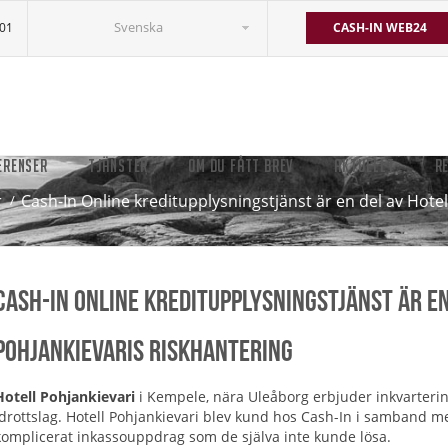
Svenska
501
CASH-IN WEB24
ERENSER
TJÄNSTER
OM DU FÅTT BREV
AKTUELLT
R
r
Cash-In Online kreditupplysningstjänst är en del av Hotel
Cash-In Online kreditupplysningstjänst är en
Pohjankievaris riskhantering
Hotell Pohjankievari
i Kempele, nära Uleåborg erbjuder inkvarterin
idrottslag. Hotell Pohjankievari blev kund hos Cash-In i samband m
komplicerat inkassouppdrag som de själva inte kunde lösa.