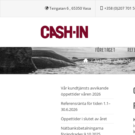
Teirgatan 6 , 65350 Vasa
+358 (0)207 701 
FÖRETAGET
REF
Aktuellt
Nyhete
Vår kundtjänsts avvikande
öppettider våren 2026
Referensränta för tiden 1.1–
30.6.2026
Öppettider i slutet av året
Nätbanksbetalningarna
förändrades 9.10.2025