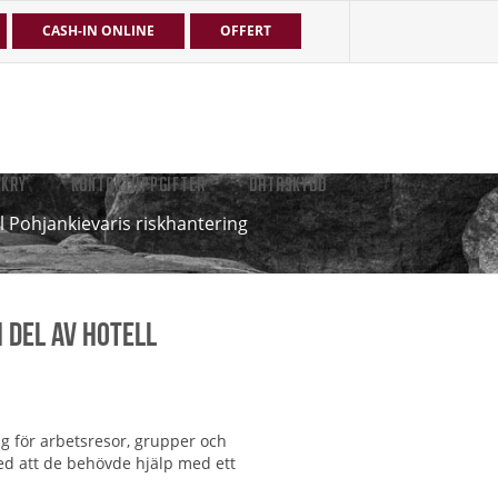
CASH-IN ONLINE
OFFERT
EKRY
KONTAKTUPPGIFTER
DATASKYDD
l Pohjankievaris riskhantering
 del av Hotell
g för arbetsresor, grupper och
ed att de behövde hjälp med ett