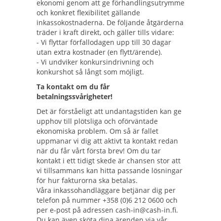
ekonomi genom att ge förhandlingsutrymme
och konkret flexibilitet gällande
inkassokostnaderna. De följande åtgärderna
träder i kraft direkt, och gäller tills vidare:
- Vi flyttar förfallodagen upp till 30 dagar
utan extra kostnader (en flytt/ärende).
- Vi undviker konkursindrivning och
konkurshot så långt som möjligt.
Ta kontakt om du får
betalningssvårigheter!
Det är förståeligt att undantagstiden kan ge
upphov till plötsliga och oförväntade
ekonomiska problem. Om så är fallet
uppmanar vi dig att aktivt ta kontakt redan
när du får vårt första brev! Om du tar
kontakt i ett tidigt skede är chansen stor att
vi tillsammans kan hitta passande lösningar
för hur fakturorna ska betalas.
Våra inkassohandläggare betjänar dig per
telefon på nummer +358 (0)6 212 0600 och
per e-post på adressen cash-in@cash-in.fi.
Du kan även sköta dina ärenden via vår