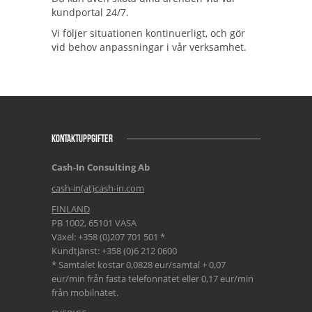
kundportal 24/7.
Vi följer situationen kontinuerligt, och gör
vid behov anpassningar i vår verksamhet.
KONTAKTUPPGIFTER
Cash-In Consulting Ab
cash-in(at)cash-in.com
FINLAND
PB 1002, 65101 VASA
Växel: +358 (0)207 701 501 *
Kundtjänst: +358 (0)6 212 0600
* Samtalet kostar 0,0828 eur/samtal + 0,07
eur/min från fasta telefonnätet eller 0,17 eur/min
från mobilnätet.