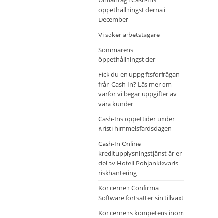
Undantag i Cash-Ins
öppethållningstiderna i
December
Vi söker arbetstagare
Sommarens
öppethållningstider
Fick du en uppgiftsförfrågan
från Cash-In? Läs mer om
varför vi begär uppgifter av
våra kunder
Cash-Ins öppettider under
Kristi himmelsfärdsdagen
Cash-In Online
kreditupplysningstjänst är en
del av Hotell Pohjankievaris
riskhantering
Koncernen Confirma
Software fortsätter sin tillväxt
Koncernens kompetens inom