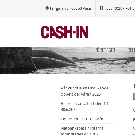
Teirgatan 6 , 65350 Vasa
+358 (0)207 701 
FÖRETAGET
REF
1
Vår kundtjänsts avvikande
öppettider våren 2026
Referensränta för tiden 1.1–
30.6.2026
Öppettider i slutet av året
Nätbanksbetalningarna
förändrades 9.10.2025