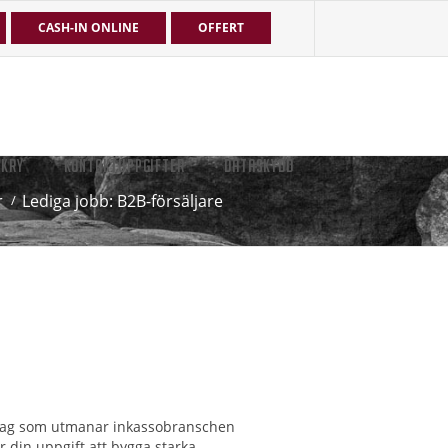
CASH-IN ONLINE
OFFERT
EKRY
KONTAKTUPPGIFTER
DATASKYDD
r
Lediga jobb: B2B-försäljare
öretag som utmanar inkassobranschen
r din uppgift att bygga starka