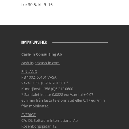
fre 30.5. kl. 9–16
KONTAKTUPPGIFTER
Cash-In Consulting Ab
cash-in(at)cash-in.com
FINLAND
PB 1002, 65101 VASA
Växel: +358 (0)207 701 501 *
Kundtjänst: +358 (0)6 212 0600
* Samtalet kostar 0,0828 eur/samtal + 0,07
eur/min från fasta telefonnätet eller 0,17 eur/min
från mobilnätet.
SVERIGE
C/o DL Software International Ab
Rosenborgsgatan 12