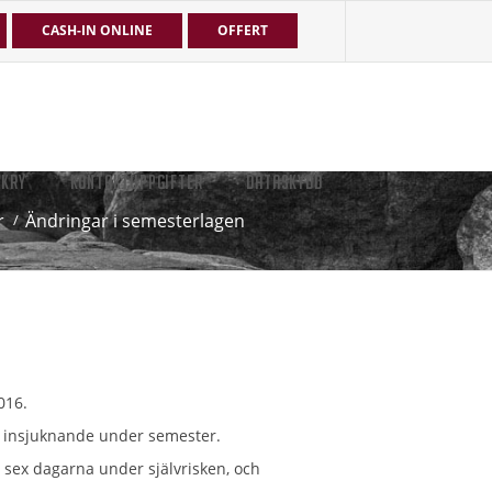
CASH-IN ONLINE
OFFERT
EKRY
KONTAKTUPPGIFTER
DATASKYDD
r
Ändringar i semesterlagen
016.
för insjuknande under semester.
 sex dagarna under självrisken, och