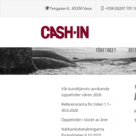
Teirgatan 6 , 65350 Vasa
+358 (0)207 701 
FÖRETAGET
REF
1
Vår kundtjänsts avvikande
öppettider våren 2026
Referensränta för tiden 1.1–
30.6.2026
Öppettider i slutet av året
Nätbanksbetalningarna
förändrades 9.10.2025