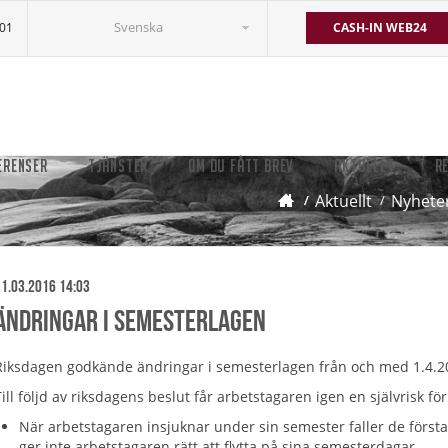
Svenska
501
CASH-IN WEB24
ERENSER
TJÄNSTER
OM DU FÅTT BREV
AKTUELLT
R
Aktuellt
Nyhete
1.03.2016 14:03
Ändringar i semesterlagen
Riksdagen godkände ändringar i semesterlagen från och med 1.4.2
Till följd av riksdagens beslut får arbetstagaren igen en självrisk 
När arbetstagaren insjuknar under sin semester faller de första
ger inte arbetstagaren rätt att flytta på sina semesterdagar.