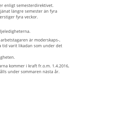
r enligt semesterdirektivet.
tjänat längre semester än fyra
erstiger fyra veckor.
jeledigheterna.
å arbetstagaren är moderskaps-,
na tid varit likadan som under det
igheten.
rna kommer i kraft fr.o.m. 1.4.2016,
hålls under sommaren nästa år.