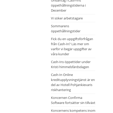
Undantag i Cash-Ins
öppethållningstiderna i
December
Vi söker arbetstagare
Sommarens
öppethållningstider
Fick du en uppgiftsförfrågan
från Cash-In? Läs mer om
varför vi begär uppgifter av
våra kunder
Cash-Ins öppettider under
Kristi himmelsfärdsdagen
Cash-In Online
kreditupplysningstjänst är en
del av Hotell Pohjankievaris
riskhantering
Koncernen Confirma
Software fortsätter sin tillväxt
Koncernens kompetens inom