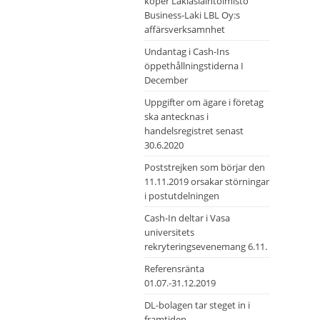
köper Lakiasiaintoimisto
Business-Laki LBL Oy:s
affärsverksamnhet
Undantag i Cash-Ins
öppethållningstiderna I
December
Uppgifter om ägare i företag
ska antecknas i
handelsregistret senast
30.6.2020
Poststrejken som börjar den
11.11.2019 orsakar störningar
i postutdelningen
Cash-In deltar i Vasa
universitets
rekryteringsevenemang 6.11.
Referensränta
01.07.-31.12.2019
DL-bolagen tar steget in i
framtiden