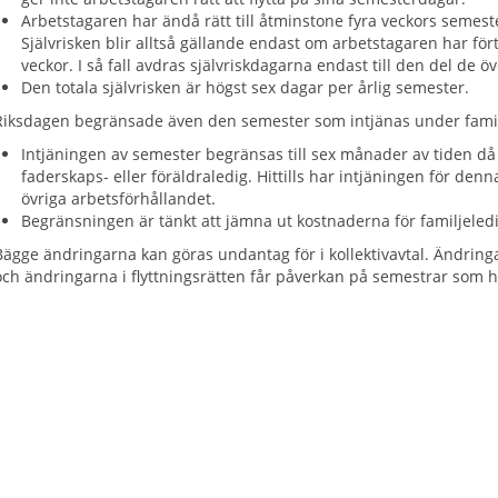
Arbetstagaren har ändå rätt till åtminstone fyra veckors semeste
Självrisken blir alltså gällande endast om arbetstagaren har för
veckor. I så fall avdras självriskdagarna endast till den del de öv
Den totala självrisken är högst sex dagar per årlig semester.
Riksdagen begränsade även den semester som intjänas under famil
Intjäningen av semester begränsas till sex månader av tiden d
faderskaps- eller föräldraledig. Hittills har intjäningen för den
övriga arbetsförhållandet.
Begränsningen är tänkt att jämna ut kostnaderna för familjeled
Bägge ändringarna kan göras undantag för i kollektivavtal. Ändringa
och ändringarna i flyttningsrätten får påverkan på semestrar som 