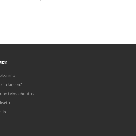
MISTO
meksianto
iltä kirjeen?
unnitelmaehdotus
ksettu
tio