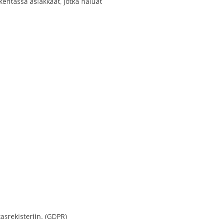
-kentässä asiakkaat, jotka haluat
asrekisteriin. (GDPR)