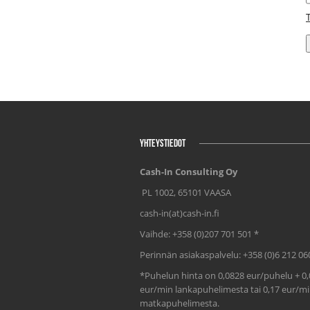
YHTEYSTIEDOT
Cash-In Consulting Oy
PL 1002, 65101 VAASA
cash-in(at)cash-in.fi
Vaihde: +358 (0)207 701 501 *
Perinnän asiakaspalvelu: +358 (0)6 212 06
*Puhelun hinta on 0,0828 eur/puhelu + 0,
eur/min lankapuhelimesta tai 0,17 eur/m
matkapuhelimesta.