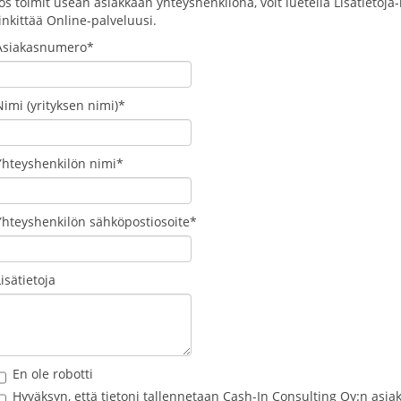
Jos toimit usean asiakkaan yhteyshenkilönä, voit luetella Lisätietoja
linkittää Online-palveluusi.
Asiakasnumero*
Nimi (yrityksen nimi)*
Yhteyshenkilön nimi*
Yhteyshenkilön sähköpostiosoite*
Lisätietoja
En ole robotti
Hyväksyn, että tietoni tallennetaan Cash-In Consulting Oy:n asiak