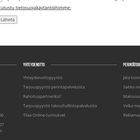
Tutustu tietosuojakäytäntöihimme:
YHTEYDENOTTO
PERINTÄTOI
Yhteydenottopyyntö
Jätä toi
Tarjouspyyntö perintäpalveluista
Saitko me
Rahoituspartneriksi?
Maksusu
Tarjouspyyntö taloushallintopalveluista
Velka ma
00
Tilaa Online-tunnukset
Reklamaa
07
in