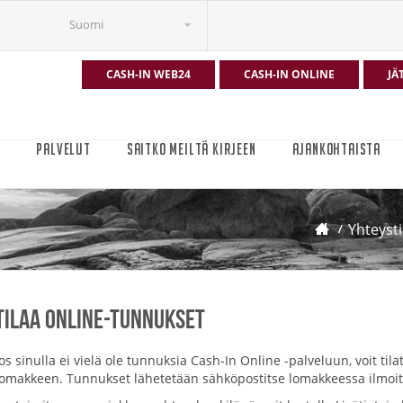
Suomi
CASH-IN WEB24
CASH-IN ONLINE
JÄ
T
PALVELUT
SAITKO MEILTÄ KIRJEEN
AJANKOHTAISTA
Yhteyst
Tilaa Online-tunnukset
Jos sinulla ei vielä ole tunnuksia Cash-In Online -palveluun, voit ti
lomakkeen. Tunnukset lähetetään sähköpostitse lomakkeessa ilmoit