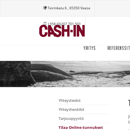
Teirinkatu 6 , 65350 Vaasa
+358 (0)207 701 501
YRITYS
REFERENSSI
Yhteystiedot
Yhteyshenkilöt
Tarjouspyyntö
Tilaa Online-tunnukset