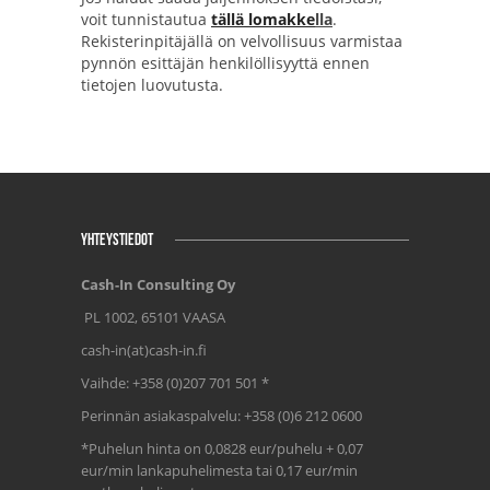
voit tunnistautua
tällä lomakke
lla
.
Rekisterinpitäjällä on velvollisuus varmistaa
pynnön esittäjän henkilöllisyyttä ennen
tietojen luovutusta.
YHTEYSTIEDOT
Cash-In Consulting Oy
PL 1002, 65101 VAASA
cash-in(at)cash-in.fi
Vaihde: +358 (0)207 701 501 *
Perinnän asiakaspalvelu: +358 (0)6 212 0600
*Puhelun hinta on 0,0828 eur/puhelu + 0,07
eur/min lankapuhelimesta tai 0,17 eur/min