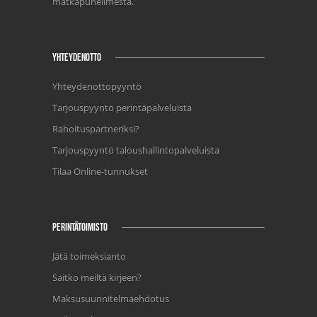
matkapuhelimesta.
YHTEYDENOTTO
Yhteydenottopyyntö
Tarjouspyyntö perintäpalveluista
Rahoituspartneriksi?
Tarjouspyyntö taloushallintopalveluista
Tilaa Online-tunnukset
PERINTÄTOIMISTO
Jätä toimeksianto
Saitko meiltä kirjeen?
Maksusuunnitelmaehdotus