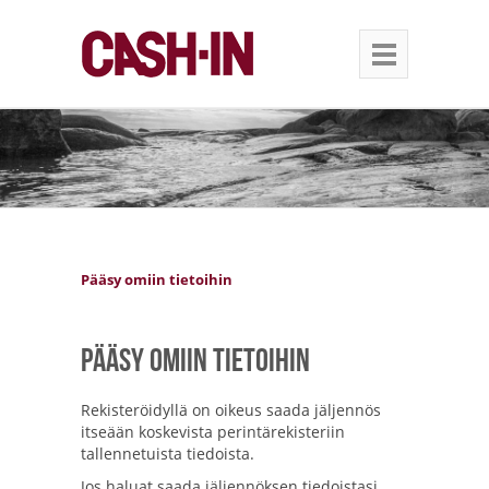
Pääsy omiin tietoihin
Pääsy omiin tietoihin
Rekisteröidyllä on oikeus saada jäljennös
itseään koskevista perintärekisteriin
tallennetuista tiedoista.
Jos haluat saada jäljennöksen tiedoistasi,