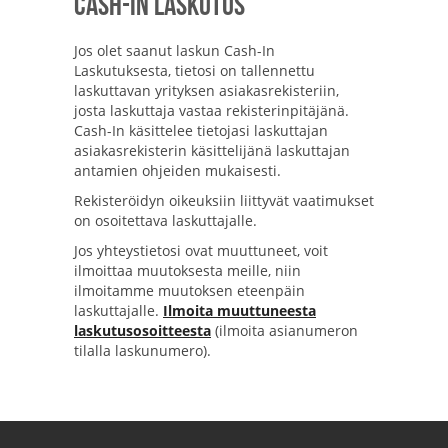
Cash-In Laskutus
Jos olet saanut laskun Cash-In
Laskutuksesta, tietosi on tallennettu
laskuttavan yrityksen asiakasrekisteriin,
josta laskuttaja vastaa rekisterinpitäjänä.
Cash-In käsittelee tietojasi laskuttajan
asiakasrekisterin käsittelijänä laskuttajan
antamien ohjeiden mukaisesti.
Rekisteröidyn oikeuksiin liittyvät vaatimukset
on osoitettava laskuttajalle.
Jos yhteystietosi ovat muuttuneet, voit
ilmoittaa muutoksesta meille, niin
ilmoitamme muutoksen eteenpäin
laskuttajalle.
Ilmoita muuttuneesta
laskutusosoitteesta
(ilmoita asianumeron
tilalla laskunumero).