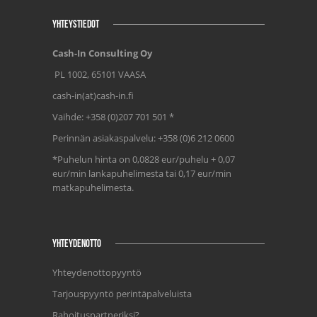
YHTEYSTIEDOT
Cash-In Consulting Oy
PL 1002, 65101 VAASA
cash-in(at)cash-in.fi
Vaihde: +358 (0)207 701 501 *
Perinnän asiakaspalvelu: +358 (0)6 212 0600
*Puhelun hinta on 0,0828 eur/puhelu + 0,07
eur/min lankapuhelimesta tai 0,17 eur/min
matkapuhelimesta.
YHTEYDENOTTO
Yhteydenottopyyntö
Tarjouspyyntö perintäpalveluista
Rahoituspartneriksi?