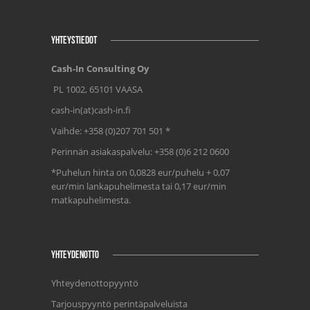
YHTEYSTIEDOT
Cash-In Consulting Oy
PL 1002, 65101 VAASA
cash-in(at)cash-in.fi
Vaihde: +358 (0)207 701 501 *
Perinnän asiakaspalvelu: +358 (0)6 212 0600
*Puhelun hinta on 0,0828 eur/puhelu + 0,07
eur/min lankapuhelimesta tai 0,17 eur/min
matkapuhelimesta.
YHTEYDENOTTO
Yhteydenottopyyntö
Tarjouspyyntö perintäpalveluista