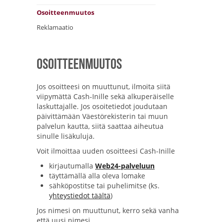
Osoitteenmuutos
Reklamaatio
Osoitteenmuutos
Jos osoitteesi on muuttunut, ilmoita siitä
viipymättä Cash-Inille sekä alkuperäiselle
laskuttajalle. Jos osoitetiedot joudutaan
päivittämään Väestörekisterin tai muun
palvelun kautta, siitä saattaa aiheutua
sinulle lisäkuluja.
Voit ilmoittaa uuden osoitteesi Cash-Inille
kirjautumalla
Web24-palveluun
täyttämällä alla oleva lomake
sähköpostitse tai puhelimitse (ks.
y
hteystiedot täältä
)
Jos nimesi on muuttunut, kerro sekä vanha
että uusi nimesi.