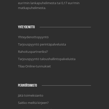
eur/min lankapuhelimesta tai 0,17 eur/min
matkapuhelimesta.
YHTEYDENOTTO
Yhteydenottopyyntö
Tarjouspyyntö perintäpalveluista
Rahoituspartneriksi?
Tarjouspyyntö taloushallintopalveluista
Tilaa Online-tunnukset
PERINTÄTOIMISTO
Jätä toimeksianto
Saitko meiltä kirjeen?