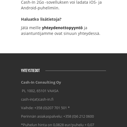
Cash-In 2Go -sovelluksen voi ladata iOS- ja
Android-puhelimiin.
Haluatko lisätietoja?
Jätä meille
yhteydenottopyyntö
ja
asiantuntijamme ovat sinuun yhteydessä.
YHTEYSTIEDOT
Cash-In Consulting Oy
PL 1002, 65101 VAASA
cash-in(at)cash-in.fi
Vaihde: +358 (0)207 701 501 *
Perinnän asiakaspalvelu: +358 (0)6 212 0600
*Puhelun hinta on 0,0828 eur/puhelu + 0,07