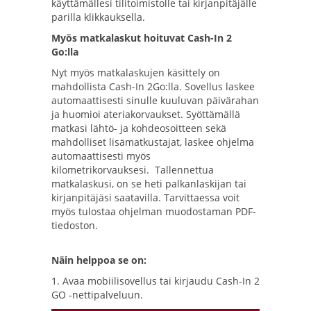
käyttämällesi tilitoimistolle tai kirjanpitäjälle
parilla klikkauksella.
Myös matkalaskut hoituvat Cash-In 2
Go:lla
Nyt myös matkalaskujen käsittely on
mahdollista Cash-In 2Go:lla. Sovellus laskee
automaattisesti sinulle kuuluvan päivärahan
ja huomioi ateriakorvaukset. Syöttämällä
matkasi lähtö- ja kohdeosoitteen sekä
mahdolliset lisämatkustajat, laskee ohjelma
automaattisesti myös
kilometrikorvauksesi. Tallennettua
matkalaskusi, on se heti palkanlaskijan tai
kirjanpitäjäsi saatavilla. Tarvittaessa voit
myös tulostaa ohjelman muodostaman PDF-
tiedoston.
Näin helppoa se on:
1. Avaa mobiilisovellus tai kirjaudu Cash-In 2
GO -nettipalveluun.