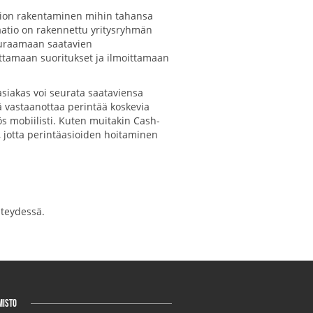
ation rakentaminen mihin tahansa
raatio on rakennettu yritysryhmän
euraamaan saatavien
ottamaan suoritukset ja ilmoittamaan
asiakas voi seurata saataviensa
kä vastaanottaa perintää koskevia
ös mobiilisti. Kuten muitakin Cash-
, jotta perintäasioiden hoitaminen
teydessä.
MISTO