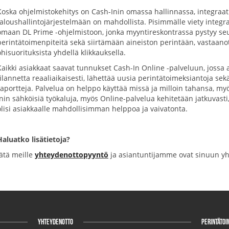
Koska ohjelmistokehitys on Cash-Inin omassa hallinnassa, integra
taloushallintojärjestelmään on mahdollista. Pisimmälle viety integ
omaan DL Prime -ohjelmistoon, jonka myyntireskontrassa pystyy s
perintätoimenpiteitä sekä siirtämään aineiston perintään, vastaan
ohisuorituksista yhdellä klikkauksella.
Kaikki asiakkaat saavat tunnukset Cash-In Online -palveluun, jossa 
tilannetta reaaliaikaisesti, lähettää uusia perintätoimeksiantoja se
raportteja. Palvelua on helppo käyttää missä ja milloin tahansa, my
Inin sähköisiä työkaluja, myös Online-palvelua kehitetään jatkuvasti
olisi asiakkaalle mahdollisimman helppoa ja vaivatonta.
Haluatko lisätietoja?
Jätä meille
yhteydenottopyyntö
ja asiantuntijamme ovat sinuun yh
YHTEYDENOTTO
PERINTÄTOI