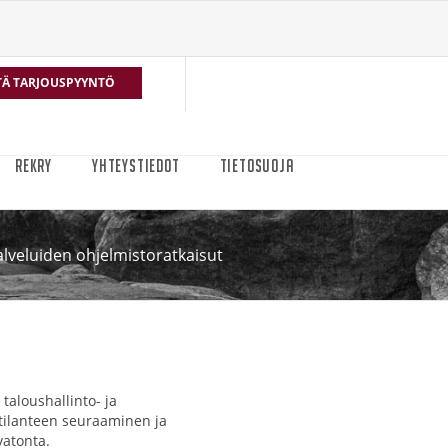
TÄ TARJOUSPYYNTÖ
REKRY
YHTEYSTIEDOT
TIETOSUOJA
lveluiden ohjelmistoratkaisut
taloushallinto- ja
, tilanteen seuraaminen ja
vatonta.