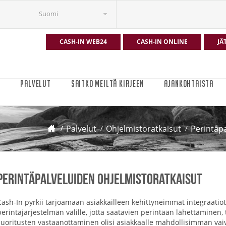
Suomi
CASH-IN WEB24
CASH-IN ONLINE
JÄ
T
PALVELUT
SAITKO MEILTÄ KIRJEEN
AJANKOHTAISTA
Palvelut
Ohjelmistoratkaisut
Perintäpa
Perintäpalveluiden ohjelmistoratkaisut
Cash-In pyrkii tarjoamaan asiakkailleen kehittyneimmät integraatiot 
perintäjärjestelmän välille, jotta saatavien perintään lähettäminen
suoritusten vastaanottaminen olisi asiakkaalle mahdollisimman vai