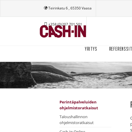
Teirinkatu 6 , 65350 Vaasa
+358 (0)207 701 501
YRITYS
REFERENSSI
Perintäpalveluiden
ohjelmistoratkaisut
Taloushallinnon
ohjelmistoratkaisut
Cash-In Online -