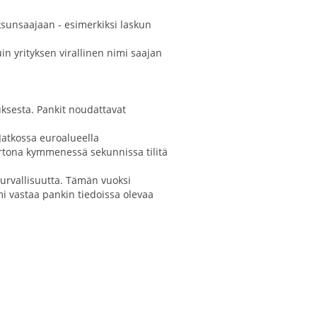
aksunsaajaan - esimerkiksi laskun
in yrityksen virallinen nimi saajan
ksesta. Pankit noudattavat
atkossa euroalueella
irtona kymmenessä sekunnissa tilitä
urvallisuutta. Tämän vuoksi
i vastaa pankin tiedoissa olevaa