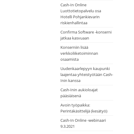
Cash-In Online
Luottotietopalvelu osa
Hotelli Pohjankievarin
riskienhallintaa
Confirma Software -konserni
jatkaa kasvuaan
Konserniin lisää
verkkoliiketoiminnan
osaamista
Uudenkaarlepyyn kaupunki
laajentaa yhteistyötään Cash-
Inin kanssa
Cash-Inin aukioloajat
pääsiäisenä
Avoin työpaikka:
Perintäkäsittelijä (kesätyö)
Cash-In Online -webinaari
9.3.2021