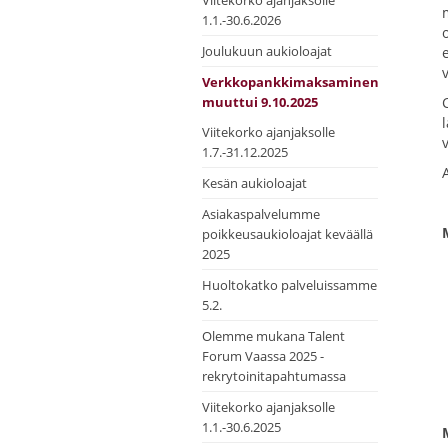
Viitekorko ajanjaksolle
1.1.-30.6.2026
Joulukuun aukioloajat
Verkkopankkimaksaminen
muuttui 9.10.2025
Viitekorko ajanjaksolle
1.7.-31.12.2025
Kesän aukioloajat
Asiakaspalvelumme
poikkeusaukioloajat keväällä
2025
Huoltokatko palveluissamme
5.2.
Olemme mukana Talent
Forum Vaassa 2025 -
rekrytoinitapahtumassa
Viitekorko ajanjaksolle
1.1.-30.6.2025