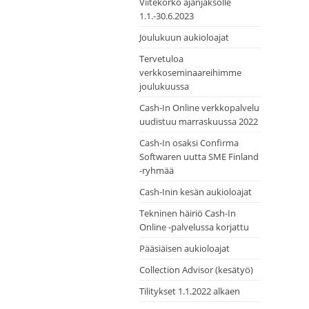
Viitekorko ajanjaksolle
1.1.-30.6.2023
Joulukuun aukioloajat
Tervetuloa
verkkoseminaareihimme
joulukuussa
Cash-In Online verkkopalvelu
uudistuu marraskuussa 2022
Cash-In osaksi Confirma
Softwaren uutta SME Finland
-ryhmää
Cash-Inin kesän aukioloajat
Tekninen häiriö Cash-In
Online -palvelussa korjattu
Pääsiäisen aukioloajat
Collection Advisor (kesätyö)
Tilitykset 1.1.2022 alkaen