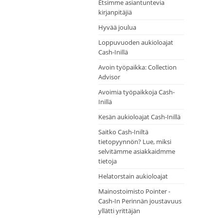
Etsimme asiantuntevia
kirjanpitäjiä
Hyvää joulua
Loppuvuoden aukioloajat
Cash-Inillä
Avoin työpaikka: Collection
Advisor
Avoimia työpaikkoja Cash-
Inillä
Kesän aukioloajat Cash-Inillä
Saitko Cash-Iniltä
tietopyynnön? Lue, miksi
selvitämme asiakkaidmme
tietoja
Helatorstain aukioloajat
Mainostoimisto Pointer -
Cash-In Perinnän joustavuus
yllätti yrittäjän