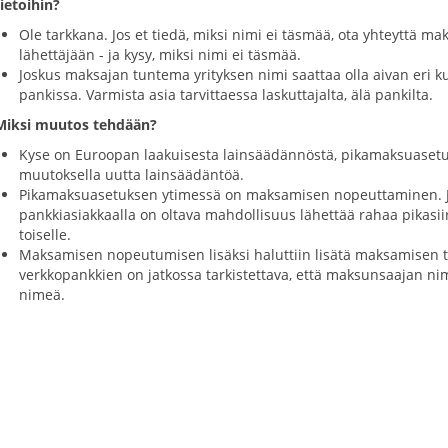
tietoihin?
Ole tarkkana. Jos et tiedä, miksi nimi ei täsmää, ota yhteyttä m
lähettäjään - ja kysy, miksi nimi ei täsmää.
Joskus maksajan tuntema yrityksen nimi saattaa olla aivan eri ku
pankissa. Varmista asia tarvittaessa laskuttajalta, älä pankilta.
Miksi muutos tehdään?
Kyse on Euroopan laakuisesta lainsäädännöstä, pikamaksuasetu
muutoksella uutta lainsäädäntöä.
Pikamaksuasetuksen ytimessä on maksamisen nopeuttaminen. J
pankkiasiakkaalla on oltava mahdollisuus lähettää rahaa pikasi
toiselle.
Maksamisen nopeutumisen lisäksi haluttiin lisätä maksamisen t
verkkopankkien on jatkossa tarkistettava, että maksunsaajan nim
nimeä.