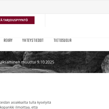
TÄ TARJOUSPYYNTÖ
REKRY
YHTEYSTIEDOT
TIETOSUOJA
aksaminen muuttui 9.10.2025
eidän asiakkailta tulla kyselyitä
kopankki ilmoittaa, että