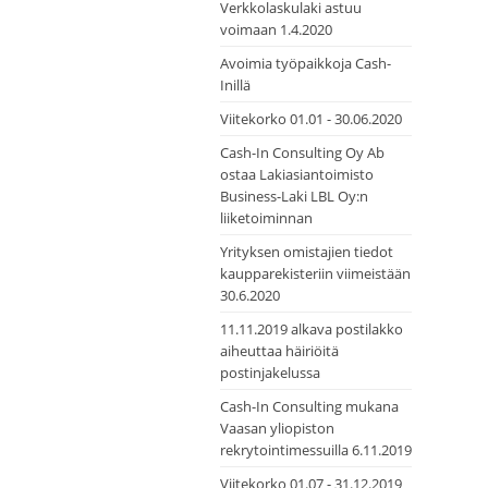
Verkkolaskulaki astuu
voimaan 1.4.2020
Avoimia työpaikkoja Cash-
Inillä
Viitekorko 01.01 - 30.06.2020
Cash-In Consulting Oy Ab
ostaa Lakiasiantoimisto
Business-Laki LBL Oy:n
liiketoiminnan
Yrityksen omistajien tiedot
kaupparekisteriin viimeistään
30.6.2020
11.11.2019 alkava postilakko
aiheuttaa häiriöitä
postinjakelussa
Cash-In Consulting mukana
Vaasan yliopiston
rekrytointimessuilla 6.11.2019
Viitekorko 01.07 - 31.12.2019