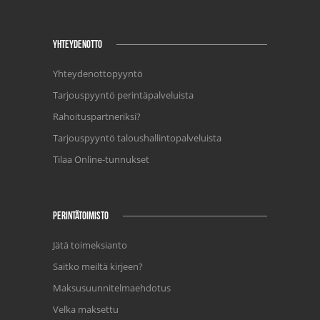
YHTEYDENOTTO
Yhteydenottopyyntö
Tarjouspyyntö perintäpalveluista
Rahoituspartneriksi?
Tarjouspyyntö taloushallintopalveluista
Tilaa Online-tunnukset
PERINTÄTOIMISTO
Jätä toimeksianto
Saitko meiltä kirjeen?
Maksusuunnitelmaehdotus
Velka maksettu