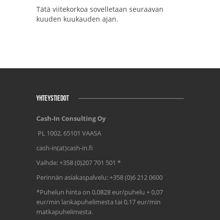
Tätä viitekorkoa sovelletaan seuraavan
kuuden kuukauden ajan.
YHTEYSTIEDOT
Cash-In Consulting Oy
PL 1002, 65101 VAASA
cash-in(at)cash-in.fi
Vaihde: +358 (0)207 701 501 *
Perinnän asiakaspalvelu: +358 (0)6 212 0600
*Puhelun hinta on 0,0828 eur/puhelu + 0,07
eur/min lankapuhelimesta tai 0,17 eur/min
matkapuhelimesta.