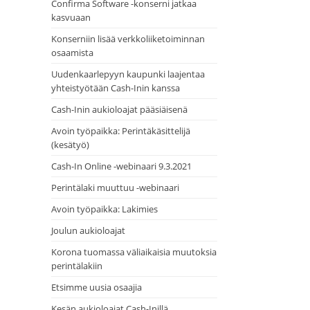
Confirma Software -konserni jatkaa
kasvuaan
Konserniin lisää verkkoliiketoiminnan
osaamista
Uudenkaarlepyyn kaupunki laajentaa
yhteistyötään Cash-Inin kanssa
Cash-Inin aukioloajat pääsiäisenä
Avoin työpaikka: Perintäkäsittelijä
(kesätyö)
Cash-In Online -webinaari 9.3.2021
Perintälaki muuttuu -webinaari
Avoin työpaikka: Lakimies
Joulun aukioloajat
Korona tuomassa väliaikaisia muutoksia
perintälakiin
Etsimme uusia osaajia
Kesän aukioloajat Cash-Inillä