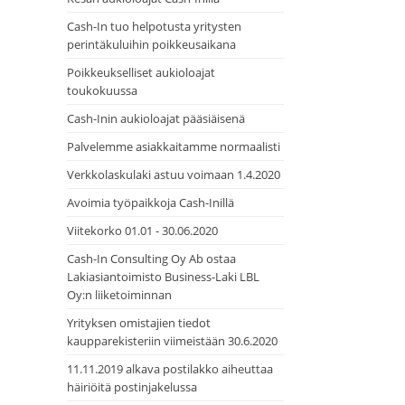
Cash-In tuo helpotusta yritysten
perintäkuluihin poikkeusaikana
Poikkeukselliset aukioloajat
toukokuussa
Cash-Inin aukioloajat pääsiäisenä
Palvelemme asiakkaitamme normaalisti
Verkkolaskulaki astuu voimaan 1.4.2020
Avoimia työpaikkoja Cash-Inillä
Viitekorko 01.01 - 30.06.2020
Cash-In Consulting Oy Ab ostaa
Lakiasiantoimisto Business-Laki LBL
Oy:n liiketoiminnan
Yrityksen omistajien tiedot
kaupparekisteriin viimeistään 30.6.2020
11.11.2019 alkava postilakko aiheuttaa
häiriöitä postinjakelussa