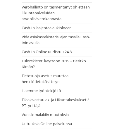
Verohallinto on täsmentänyt ohjettaan
liikuntapalveluiden
arvonlisäverokannasta
Cash-In laajentaa aukioloaan
Pidä asiakasrekisterisi ajan tasalla Cash-
Inin avulla
Cash-In Online uudistuu 24.8.
Tulorekisteri käyttöön 2019 – tiesitkö
tämän?
Tietosuoja-asetus muuttaa
henkilötietokäsittelyn
Haemme työntekijöitä
Tilaajavastuulaki ja Liikuntakeskukset /
PT -yrittäjät
Vuosilomalakiin muutoksia
Uutuuksia Online-palveluissa