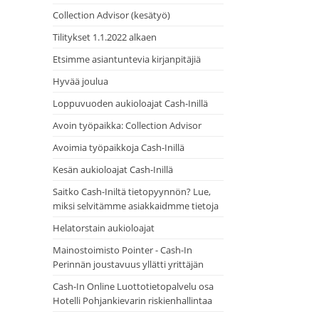
Collection Advisor (kesätyö)
Tilitykset 1.1.2022 alkaen
Etsimme asiantuntevia kirjanpitäjiä
Hyvää joulua
Loppuvuoden aukioloajat Cash-Inillä
Avoin työpaikka: Collection Advisor
Avoimia työpaikkoja Cash-Inillä
Kesän aukioloajat Cash-Inillä
Saitko Cash-Iniltä tietopyynnön? Lue,
miksi selvitämme asiakkaidmme tietoja
Helatorstain aukioloajat
Mainostoimisto Pointer - Cash-In
Perinnän joustavuus yllätti yrittäjän
Cash-In Online Luottotietopalvelu osa
Hotelli Pohjankievarin riskienhallintaa