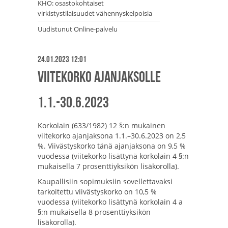
KHO: osastokohtaiset
virkistystilaisuudet vähennyskelpoisia
Uudistunut Online-palvelu
24.01.2023 12:01
Viitekorko ajanjaksolle
1.1.-30.6.2023
Korkolain (633/1982) 12 §:n mukainen
viitekorko ajanjaksona 1.1.–30.6.2023 on 2,5
%. Viivästyskorko tänä ajanjaksona on 9,5 %
vuodessa (viitekorko lisättynä korkolain 4 §:n
mukaisella 7 prosenttiyksikön lisäkorolla).
Kaupallisiin sopimuksiin sovellettavaksi
tarkoitettu viivästyskorko on 10,5 %
vuodessa (viitekorko lisättynä korkolain 4 a
§:n mukaisella 8 prosenttiyksikön
lisäkorolla).