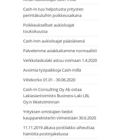
Cash-In tuo helpotusta yritysten
perintäkuluihin poikkeusaikana
Poikkeukselliset aukioloajat
toukokuussa
Cash-Inin aukioloajat pääsiäisenä
Palvelemme asiakkaitamme normaalisti
Verkkolaskulaki astuu voimaan 1.4.2020
Avoimia työpaikkoja Cash-Inillä
Viitekorko 01.01 - 30.06.2020
Cash-In Consulting Oy Ab ostaa
Lakiasiantoimisto Business-Laki LBL
Oy:n liiketoiminnan
Yrityksen omistajien tiedot
kaupparekisteriin viimeistään 30.6.2020
11.11.2019 alkava postilakko aiheuttaa
häiriöitä postinjakelussa