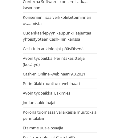
Confirma Software -konserni jatkaa
kasvuaan
Konserniin lisää verkkoliiketoiminnan
osaamista
Uudenkaarlepyyn kaupunki laajentaa
yhteistyötään Cash-Inin kanssa
Cash-Inin aukioloajat pääsiäisenä
Avoin työpaikka: Perintäkäsittelijä
(kesätyö)
Cash-In Online -webinaari 9.3.2021
Perintälaki muuttuu -webinaari
Avoin työpaikka: Lakimies
Joulun aukioloajat
Korona tuomassa väliaikaisia muutoksia
perintälakiin
Etsimme uusia osaajia
Kesän aukioloajat Cash-Inillä