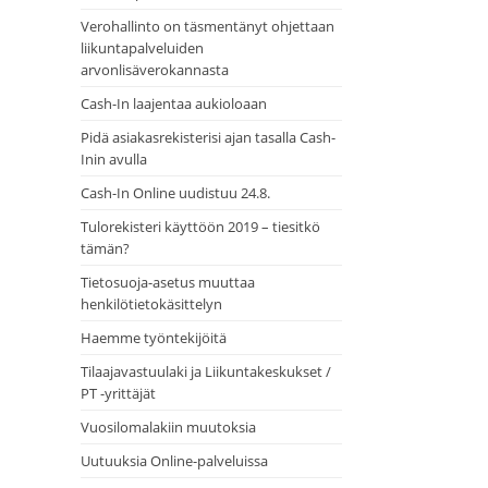
Verohallinto on täsmentänyt ohjettaan
liikuntapalveluiden
arvonlisäverokannasta
Cash-In laajentaa aukioloaan
Pidä asiakasrekisterisi ajan tasalla Cash-
Inin avulla
Cash-In Online uudistuu 24.8.
Tulorekisteri käyttöön 2019 – tiesitkö
tämän?
Tietosuoja-asetus muuttaa
henkilötietokäsittelyn
Haemme työntekijöitä
Tilaajavastuulaki ja Liikuntakeskukset /
PT -yrittäjät
Vuosilomalakiin muutoksia
Uutuuksia Online-palveluissa