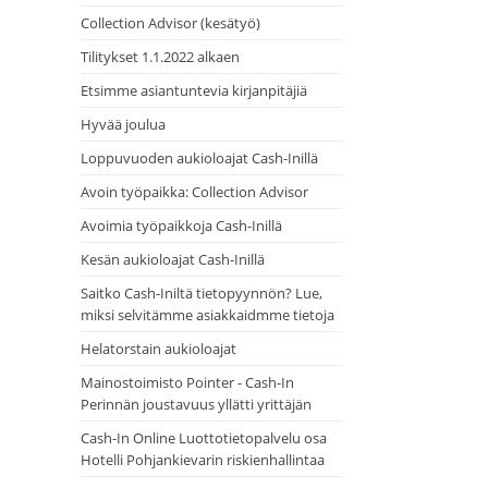
Collection Advisor (kesätyö)
Tilitykset 1.1.2022 alkaen
Etsimme asiantuntevia kirjanpitäjiä
Hyvää joulua
Loppuvuoden aukioloajat Cash-Inillä
Avoin työpaikka: Collection Advisor
Avoimia työpaikkoja Cash-Inillä
Kesän aukioloajat Cash-Inillä
Saitko Cash-Iniltä tietopyynnön? Lue,
miksi selvitämme asiakkaidmme tietoja
Helatorstain aukioloajat
Mainostoimisto Pointer - Cash-In
Perinnän joustavuus yllätti yrittäjän
Cash-In Online Luottotietopalvelu osa
Hotelli Pohjankievarin riskienhallintaa