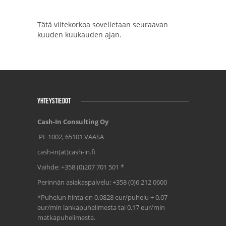
Tätä viitekorkoa sovelletaan seuraavan
kuuden kuukauden ajan.
YHTEYSTIEDOT
Cash-In Consulting Oy
PL 1002, 65101 VAASA
cash-in(at)cash-in.fi
Vaihde: +358 (0)207 701 501 *
Perinnän asiakaspalvelu: +358 (0)6 212 0600
*Puhelun hinta on 0,0828 eur/puhelu + 0,07
eur/min lankapuhelimesta tai 0,17 eur/min
matkapuhelimesta.