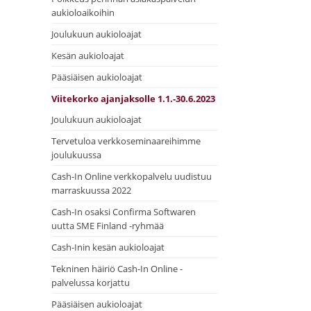
aukioloaikoihin
Joulukuun aukioloajat
Kesän aukioloajat
Pääsiäisen aukioloajat
Viitekorko ajanjaksolle 1.1.-30.6.2023
Joulukuun aukioloajat
Tervetuloa verkkoseminaareihimme
joulukuussa
Cash-In Online verkkopalvelu uudistuu
marraskuussa 2022
Cash-In osaksi Confirma Softwaren
uutta SME Finland -ryhmää
Cash-Inin kesän aukioloajat
Tekninen häiriö Cash-In Online -
palvelussa korjattu
Pääsiäisen aukioloajat