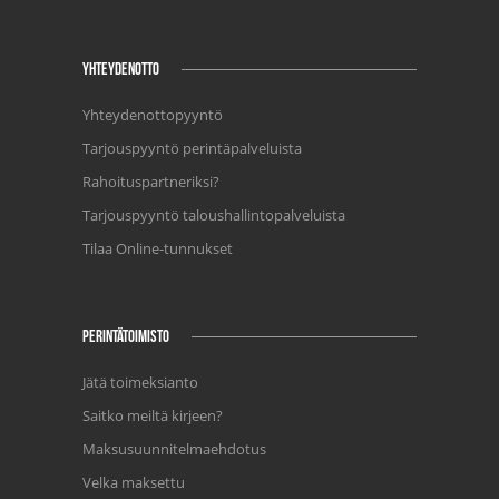
YHTEYDENOTTO
Yhteydenottopyyntö
Tarjouspyyntö perintäpalveluista
Rahoituspartneriksi?
Tarjouspyyntö taloushallintopalveluista
Tilaa Online-tunnukset
PERINTÄTOIMISTO
Jätä toimeksianto
Saitko meiltä kirjeen?
Maksusuunnitelmaehdotus
Velka maksettu