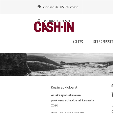
Teirinkatu 6 , 65350 Vaasa
+358 (0)207 701 501
YRITYS
REFERENSSI
0
Kesän aukioloajat
Asiakaspalvelumme
poikkeusaukioloajat keväällä
2026