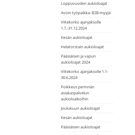
Loppuvuoden aukioloajat
Avoin työpaikka: B2B-myyjä
Viitekorko ajanjaksolle
1.7.-31.12.2024
Kesän aukioloajat
Helatorstain aukioloajat
Pääsiäisen ja vapun
aukioloajat 2024
Viitekorko ajanjaksolle 1.1-
30.6.2024
Poikkeus perinnän
asiakaspalvelun
aukioloaikoihin
Joulukuun aukioloajat
Kesän aukioloajat
Pääsiäisen aukioloajat