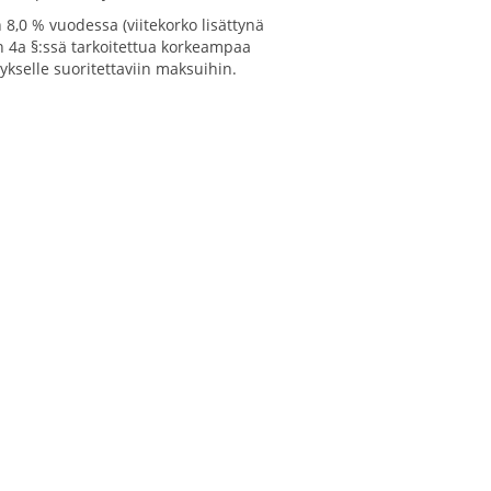
n 8,0 % vuodessa (viitekorko lisättynä
in 4a §:ssä tarkoitettua korkeampaa
tykselle suoritettaviin maksuihin.