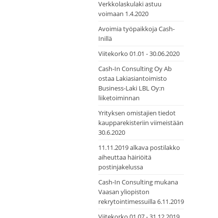
Verkkolaskulaki astuu
voimaan 1.4.2020
Avoimia työpaikkoja Cash-
Inillä
Viitekorko 01.01 - 30.06.2020
Cash-In Consulting Oy Ab
ostaa Lakiasiantoimisto
Business-Laki LBL Oy:n
liiketoiminnan
Yrityksen omistajien tiedot
kaupparekisteriin viimeistään
30.6.2020
11.11.2019 alkava postilakko
aiheuttaa häiriöitä
postinjakelussa
Cash-In Consulting mukana
Vaasan yliopiston
rekrytointimessuilla 6.11.2019
Viitekorko 01.07 - 31.12.2019