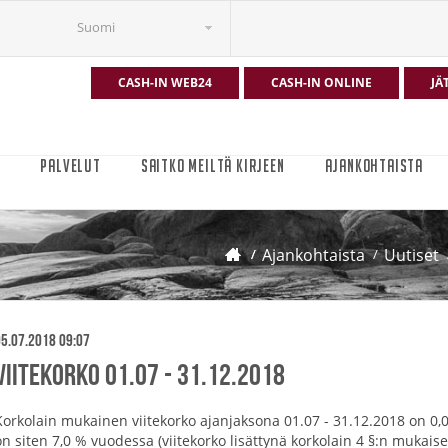
Suomi
CASH-IN WEB24
CASH-IN ONLINE
JÄ
T
PALVELUT
SAITKO MEILTÄ KIRJEEN
AJANKOHTAISTA
Ajankohtaista
Uutiset
5.07.2018 09:07
Viitekorko 01.07 - 31.12.2018
Korkolain mukainen viitekorko ajanjaksona 01.07 - 31.12.2018 on 0,0
on siten 7,0 % vuodessa (viitekorko lisättynä korkolain 4 §:n mukaisel