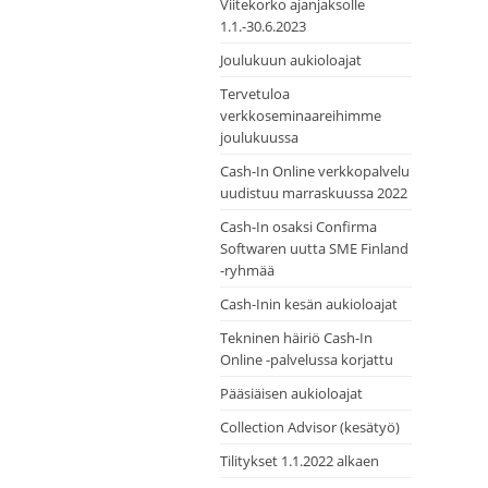
Viitekorko ajanjaksolle
1.1.-30.6.2023
Joulukuun aukioloajat
Tervetuloa
verkkoseminaareihimme
joulukuussa
Cash-In Online verkkopalvelu
uudistuu marraskuussa 2022
Cash-In osaksi Confirma
Softwaren uutta SME Finland
-ryhmää
Cash-Inin kesän aukioloajat
Tekninen häiriö Cash-In
Online -palvelussa korjattu
Pääsiäisen aukioloajat
Collection Advisor (kesätyö)
Tilitykset 1.1.2022 alkaen