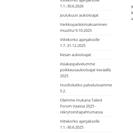
Viitekorko ajanjaksolle
1.1.-30.6.2026
Joulukuun aukioloajat
Verkkopankkimaksaminen
muuttui 9.10.2025
Viitekorko ajanjaksolle
1.7.-31.12.2025
Kesän aukioloajat
Asiakaspalvelumme
poikkeusaukioloajat keväällä
2025
Huoltokatko palveluissamme
5.2.
Olemme mukana Talent
Forum Vaassa 2025 -
rekrytoinitapahtumassa
Viitekorko ajanjaksolle
1.1.-30.6.2025