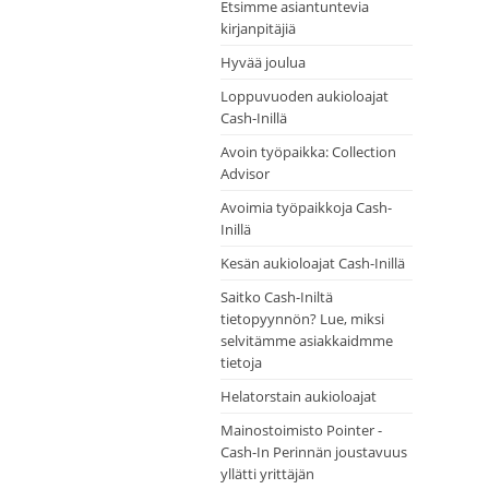
Etsimme asiantuntevia
kirjanpitäjiä
Hyvää joulua
Loppuvuoden aukioloajat
Cash-Inillä
Avoin työpaikka: Collection
Advisor
Avoimia työpaikkoja Cash-
Inillä
Kesän aukioloajat Cash-Inillä
Saitko Cash-Iniltä
tietopyynnön? Lue, miksi
selvitämme asiakkaidmme
tietoja
Helatorstain aukioloajat
Mainostoimisto Pointer -
Cash-In Perinnän joustavuus
yllätti yrittäjän