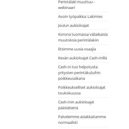
Perintälaki muuttuu -
webinaari
Avoin työpaikka: Lakimies
Joulun aukioloajat
Korona tuomassa väliaikaisia
muutoksia perintälakiin
Etsimme uusia osaajia
Kesän aukioloajat Cash-Inillä
Cash-In tuo helpotusta
yritysten perintäkuluihin
poikkeusaikana
Poikkeukselliset aukioloajat
toukokuussa
Cash-Inin aukioloajat
pääsiäisenä
Palvelemme asiakkaitamme
normaalisti