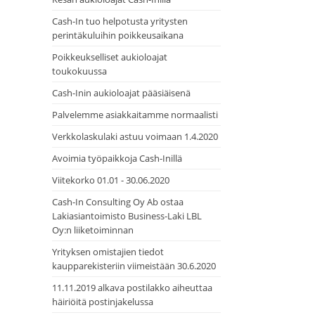
Cash-In tuo helpotusta yritysten
perintäkuluihin poikkeusaikana
Poikkeukselliset aukioloajat
toukokuussa
Cash-Inin aukioloajat pääsiäisenä
Palvelemme asiakkaitamme normaalisti
Verkkolaskulaki astuu voimaan 1.4.2020
Avoimia työpaikkoja Cash-Inillä
Viitekorko 01.01 - 30.06.2020
Cash-In Consulting Oy Ab ostaa
Lakiasiantoimisto Business-Laki LBL
Oy:n liiketoiminnan
Yrityksen omistajien tiedot
kaupparekisteriin viimeistään 30.6.2020
11.11.2019 alkava postilakko aiheuttaa
häiriöitä postinjakelussa