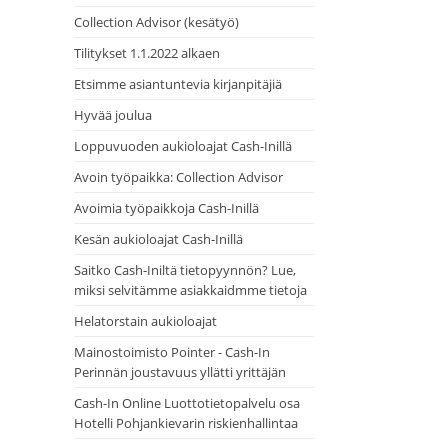
Collection Advisor (kesätyö)
Tilitykset 1.1.2022 alkaen
Etsimme asiantuntevia kirjanpitäjiä
Hyvää joulua
Loppuvuoden aukioloajat Cash-Inillä
Avoin työpaikka: Collection Advisor
Avoimia työpaikkoja Cash-Inillä
Kesän aukioloajat Cash-Inillä
Saitko Cash-Iniltä tietopyynnön? Lue,
miksi selvitämme asiakkaidmme tietoja
Helatorstain aukioloajat
Mainostoimisto Pointer - Cash-In
Perinnän joustavuus yllätti yrittäjän
Cash-In Online Luottotietopalvelu osa
Hotelli Pohjankievarin riskienhallintaa