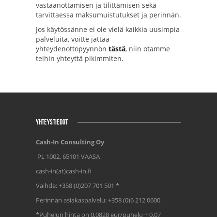
vastaanottamisen ja tilittämisen sekä
tarvittaessa maksumuistutukset ja perinnän.
Jos käytössänne ei ole vielä kaikkia uusimpia
palveluita, voitte jättää
yhteydenottopyynnön
tästä
, niin otamme
teihin yhteyttä pikimmiten.
YHTEYSTIEDOT
Cash-In Consulting Oy
PL 1002, 65101 VAASA
cash-in(at)cash-in.fi
Vaihde: +358 (0)207 701 501 *
Perinnän asiakaspalvelu: +358 (0)6 212 0600
*Puhelun hinta on 0,0828 eur/puhelu + 0,07