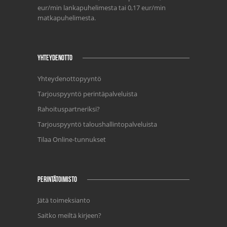
eur/min lankapuhelimesta tai 0,17 eur/min
matkapuhelimesta.
YHTEYDENOTTO
Yhteydenottopyyntö
Tarjouspyyntö perintäpalveluista
Rahoituspartneriksi?
Tarjouspyyntö taloushallintopalveluista
Tilaa Online-tunnukset
PERINTÄTOIMISTO
Jätä toimeksianto
Saitko meiltä kirjeen?