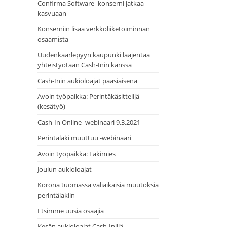
Confirma Software -konserni jatkaa
kasvuaan
Konserniin lisää verkkoliiketoiminnan
osaamista
Uudenkaarlepyyn kaupunki laajentaa
yhteistyötään Cash-Inin kanssa
Cash-Inin aukioloajat pääsiäisenä
Avoin työpaikka: Perintäkäsittelijä
(kesätyö)
Cash-In Online -webinaari 9.3.2021
Perintälaki muuttuu -webinaari
Avoin työpaikka: Lakimies
Joulun aukioloajat
Korona tuomassa väliaikaisia muutoksia
perintälakiin
Etsimme uusia osaajia
Kesän aukioloajat Cash-Inillä