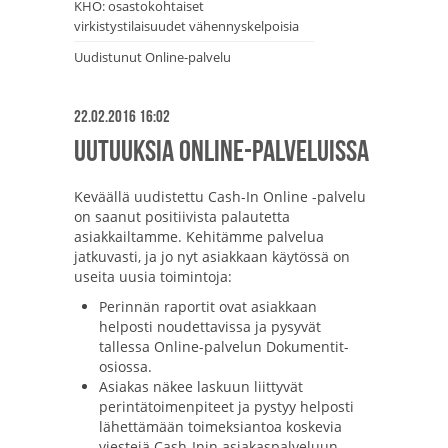
KHO: osastokohtaiset
virkistystilaisuudet vähennyskelpoisia
Uudistunut Online-palvelu
22.02.2016 16:02
Uutuuksia Online-palveluissa
Keväällä uudistettu Cash-In Online -palvelu
on saanut positiivista palautetta
asiakkailtamme. Kehitämme palvelua
jatkuvasti, ja jo nyt asiakkaan käytössä on
useita uusia toimintoja:
Perinnän raportit ovat asiakkaan
helposti noudettavissa ja pysyvät
tallessa Online-palvelun Dokumentit-
osiossa.
Asiakas näkee laskuun liittyvät
perintätoimenpiteet ja pystyy helposti
lähettämään toimeksiantoa koskevia
viestejä Cash-Inin asiakaspalveluun.