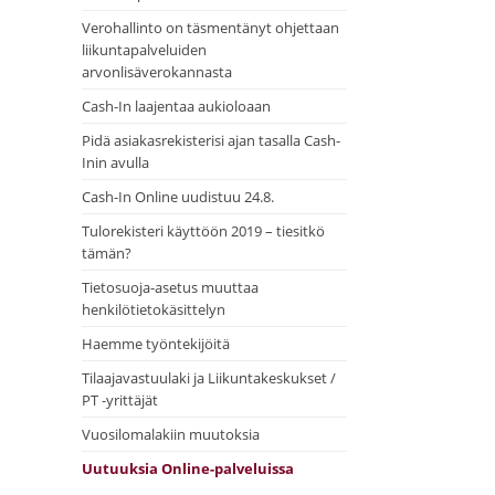
Verohallinto on täsmentänyt ohjettaan
liikuntapalveluiden
arvonlisäverokannasta
Cash-In laajentaa aukioloaan
Pidä asiakasrekisterisi ajan tasalla Cash-
Inin avulla
Cash-In Online uudistuu 24.8.
Tulorekisteri käyttöön 2019 – tiesitkö
tämän?
Tietosuoja-asetus muuttaa
henkilötietokäsittelyn
Haemme työntekijöitä
Tilaajavastuulaki ja Liikuntakeskukset /
PT -yrittäjät
Vuosilomalakiin muutoksia
Uutuuksia Online-palveluissa