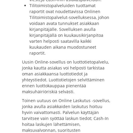
Tilitoimistopalveluiden tuottamat
raportit ovat noudettavissa Onlinen
Tilitoimistopalvelut-sovelluksessa, johon
voidaan avata tunnukset asiakkaan
kirjanpitäjälle. Sovelluksen avulla
kirjanpitäjällä on kuukausikirjanpitoa
varten helposti saatavilla kaikki
kuukauden aikana muodostuneet
raportit.
Uusin Online-sovellus on luottotietopalvelu,
jonka kautta asiakas voi helposti tarkistaa
oman asiakkaansa luottotiedot ja
yhteystiedot. Luottotietojen selvittäminen
ennen luottokauppaa pienentää
maksuhäiriöriskiä selvästi.
Toinen uutuus on Online Laskutus -sovellus,
jonka avulla asiakkaiden laskutus hoituu
hyvin vaivattomasti. Palvelun käyttäjän
tarvitsee vain syöttää laskun tiedot; Cash-In
hoitaa laskujen lähettämisen,
maksuvalvonnan, suoritusten