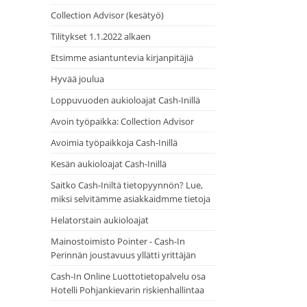
Collection Advisor (kesätyö)
Tilitykset 1.1.2022 alkaen
Etsimme asiantuntevia kirjanpitäjiä
Hyvää joulua
Loppuvuoden aukioloajat Cash-Inillä
Avoin työpaikka: Collection Advisor
Avoimia työpaikkoja Cash-Inillä
Kesän aukioloajat Cash-Inillä
Saitko Cash-Iniltä tietopyynnön? Lue,
miksi selvitämme asiakkaidmme tietoja
Helatorstain aukioloajat
Mainostoimisto Pointer - Cash-In
Perinnän joustavuus yllätti yrittäjän
Cash-In Online Luottotietopalvelu osa
Hotelli Pohjankievarin riskienhallintaa