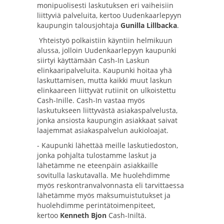
monipuolisesti laskutuksen eri vaiheisiin
liittyviä palveluita, kertoo Uudenkaarlepyyn
kaupungin talousjohtaja
Gunilla Lillbacka
.
Yhteistyö polkaistiin käyntiin helmikuun
alussa, jolloin Uudenkaarlepyyn kaupunki
siirtyi käyttämään Cash-In Laskun
elinkaaripalveluita. Kaupunki hoitaa yhä
laskuttamisen, mutta kaikki muut laskun
elinkaareen liittyvät rutiinit on ulkoistettu
Cash-Inille. Cash-In vastaa myös
laskutukseen liittyvästä asiakaspalvelusta,
jonka ansiosta kaupungin asiakkaat saivat
laajemmat asiakaspalvelun aukioloajat.
- Kaupunki lähettää meille laskutiedoston,
jonka pohjalta tulostamme laskut ja
lähetämme ne eteenpäin asiakkaille
sovitulla laskutavalla. Me huolehdimme
myös reskontranvalvonnasta eli tarvittaessa
lähetämme myös maksumuistutukset ja
huolehdimme perintätoimenpiteet,
kertoo
Kenneth Bjon
Cash-Iniltä.