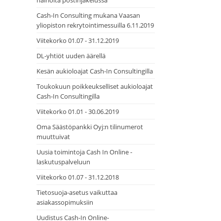
häiriöitä postinjakelussa
Cash-In Consulting mukana Vaasan
yliopiston rekrytointimessuilla 6.11.2019
Viitekorko 01.07 - 31.12.2019
DL-yhtiöt uuden äärellä
Kesän aukioloajat Cash-In Consultingilla
Toukokuun poikkeukselliset aukioloajat
Cash-In Consultingilla
Viitekorko 01.01 - 30.06.2019
Oma Säästöpankki Oyj:n tilinumerot
muuttuivat
Uusia toimintoja Cash In Online -
laskutuspalveluun
Viitekorko 01.07 - 31.12.2018
Tietosuoja-asetus vaikuttaa
asiakassopimuksiin
Uudistus Cash-In Online-