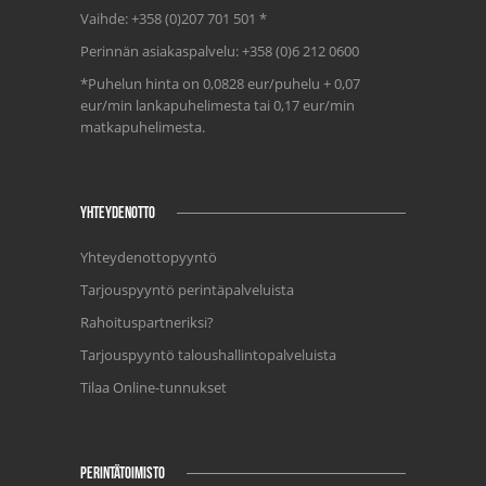
Vaihde: +358 (0)207 701 501 *
Perinnän asiakaspalvelu: +358 (0)6 212 0600
*Puhelun hinta on 0,0828 eur/puhelu + 0,07
eur/min lankapuhelimesta tai 0,17 eur/min
matkapuhelimesta.
YHTEYDENOTTO
Yhteydenottopyyntö
Tarjouspyyntö perintäpalveluista
Rahoituspartneriksi?
Tarjouspyyntö taloushallintopalveluista
Tilaa Online-tunnukset
PERINTÄTOIMISTO