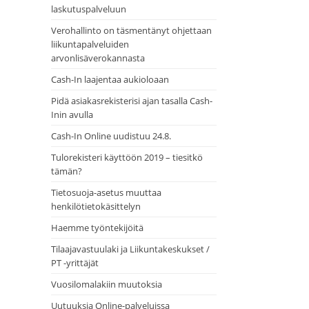
laskutuspalveluun
Verohallinto on täsmentänyt ohjettaan
liikuntapalveluiden
arvonlisäverokannasta
Cash-In laajentaa aukioloaan
Pidä asiakasrekisterisi ajan tasalla Cash-
Inin avulla
Cash-In Online uudistuu 24.8.
Tulorekisteri käyttöön 2019 – tiesitkö
tämän?
Tietosuoja-asetus muuttaa
henkilötietokäsittelyn
Haemme työntekijöitä
Tilaajavastuulaki ja Liikuntakeskukset /
PT -yrittäjät
Vuosilomalakiin muutoksia
Uutuuksia Online-palveluissa