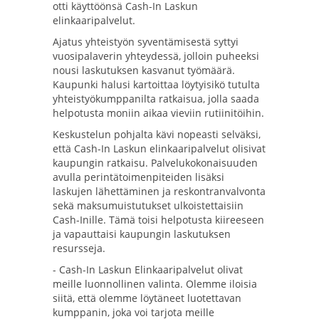
otti käyttöönsä Cash-In Laskun
elinkaaripalvelut.
Ajatus yhteistyön syventämisestä syttyi
vuosipalaverin yhteydessä, jolloin puheeksi
nousi laskutuksen kasvanut työmäärä.
Kaupunki halusi kartoittaa löytyisikö tutulta
yhteistyökumppanilta ratkaisua, jolla saada
helpotusta moniin aikaa vieviin rutiinitöihin.
Keskustelun pohjalta kävi nopeasti selväksi,
että Cash-In Laskun elinkaaripalvelut olisivat
kaupungin ratkaisu. Palvelukokonaisuuden
avulla perintätoimenpiteiden lisäksi
laskujen lähettäminen ja reskontranvalvonta
sekä maksumuistutukset ulkoistettaisiin
Cash-Inille. Tämä toisi helpotusta kiireeseen
ja vapauttaisi kaupungin laskutuksen
resursseja.
- Cash-In Laskun Elinkaaripalvelut olivat
meille luonnollinen valinta. Olemme iloisia
siitä, että olemme löytäneet luotettavan
kumppanin, joka voi tarjota meille