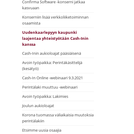
Confirma Software -konserni jatkaa
kasvuaan
Konserniin lisää verkkoliiketoiminnan
osaamista
Uudenkaarlepyyn kaupunki
laajentaa yhteistyötään Cash-Inin
kanssa
Cash-Inin aukioloajat pääsiäisenä
Avoin työpaikka: Perintäkäsittelijä
(kesätyö)
Cash-In Online -webinaari 9.3.2021
Perintälaki muuttuu -webinaari
Avoin työpaikka: Lakimies
Joulun aukioloajat
Korona tuomassa väliaikaisia muutoksia
perintälakiin
Etsimme uusia osaajia