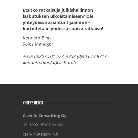
Etsitkö ratkaisuja julkishallinnon
laskutuksen ulkoistamiseen?
Ole
yhteydessä asiantuntijaamme –
kartoitetaan yhdessä sopiva ratkaisu!
Kenneth Bjon
Sales Manager
+358 (0)207 701 573, +358 (0)40 673 8717
kenneth.bjon(at)cash-in.fi
YHTEYSTIEDOT
Cash-In Consulting Oy
PL 1002, 65101 VAASA
cash-in(at)cash-in.fi