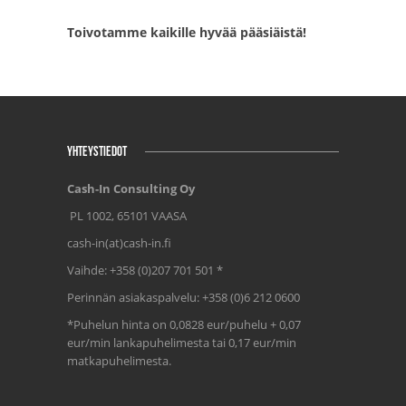
Toivotamme kaikille hyvää pääsiäistä!
YHTEYSTIEDOT
Cash-In Consulting Oy
PL 1002, 65101 VAASA
cash-in(at)cash-in.fi
Vaihde: +358 (0)207 701 501 *
Perinnän asiakaspalvelu: +358 (0)6 212 0600
*Puhelun hinta on 0,0828 eur/puhelu + 0,07
eur/min lankapuhelimesta tai 0,17 eur/min
matkapuhelimesta.