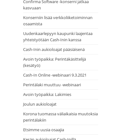
Confirma Software -konserni jatkaa
kasvuaan
Konserniin lisää verkkoliiketoiminnan
osaamista
Uudenkaarlepyyn kaupunki laajentaa
yhteistyötään Cash-Inin kanssa
Cash-Inin aukioloajat pääsiäisenä
Avoin työpaikka: Perintäkäsittelijä
(kesätyö)
Cash-In Online -webinaari 9.3.2021
Perintälaki muuttuu -webinaari
Avoin työpaikka: Lakimies
Joulun aukioloajat
Korona tuomassa väliaikaisia muutoksia
perintälakiin
Etsimme uusia osaajia
Kesän aukioloajat Cash-Inillä