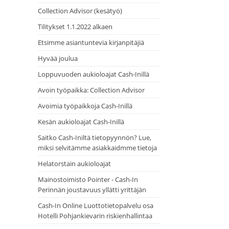
Collection Advisor (kesätyö)
Tilitykset 1.1.2022 alkaen
Etsimme asiantuntevia kirjanpitäjiä
Hyvää joulua
Loppuvuoden aukioloajat Cash-Inillä
Avoin työpaikka: Collection Advisor
Avoimia työpaikkoja Cash-Inillä
Kesän aukioloajat Cash-Inillä
Saitko Cash-Iniltä tietopyynnön? Lue,
miksi selvitämme asiakkaidmme tietoja
Helatorstain aukioloajat
Mainostoimisto Pointer - Cash-In
Perinnän joustavuus yllätti yrittäjän
Cash-In Online Luottotietopalvelu osa
Hotelli Pohjankievarin riskienhallintaa