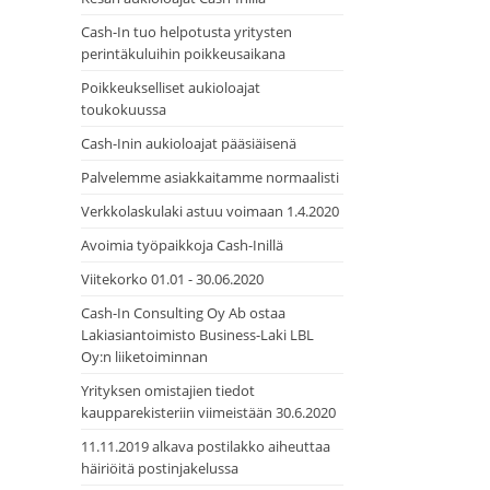
Cash-In tuo helpotusta yritysten
perintäkuluihin poikkeusaikana
Poikkeukselliset aukioloajat
toukokuussa
Cash-Inin aukioloajat pääsiäisenä
Palvelemme asiakkaitamme normaalisti
Verkkolaskulaki astuu voimaan 1.4.2020
Avoimia työpaikkoja Cash-Inillä
Viitekorko 01.01 - 30.06.2020
Cash-In Consulting Oy Ab ostaa
Lakiasiantoimisto Business-Laki LBL
Oy:n liiketoiminnan
Yrityksen omistajien tiedot
kaupparekisteriin viimeistään 30.6.2020
11.11.2019 alkava postilakko aiheuttaa
häiriöitä postinjakelussa