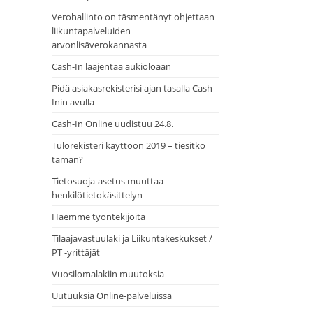
Verohallinto on täsmentänyt ohjettaan
liikuntapalveluiden
arvonlisäverokannasta
Cash-In laajentaa aukioloaan
Pidä asiakasrekisterisi ajan tasalla Cash-
Inin avulla
Cash-In Online uudistuu 24.8.
Tulorekisteri käyttöön 2019 – tiesitkö
tämän?
Tietosuoja-asetus muuttaa
henkilötietokäsittelyn
Haemme työntekijöitä
Tilaajavastuulaki ja Liikuntakeskukset /
PT -yrittäjät
Vuosilomalakiin muutoksia
Uutuuksia Online-palveluissa