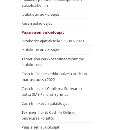
aukioloaikoihin
Joulukuun aukioloajat
Kesän aukioloajat
Pääsiäisen aukioloajat
Viitekorko ajanjaksolle 1.1.-30.6.2023
Joulukuun aukioloajat
Tervetuloa verkkoseminaareihimme
joulukuussa
Cash-In Online verkkopalvelu uudistuu
marraskuussa 2022
Cash-In osaksi Confirma Softwaren
uutta SME Finland -ryhmää
Cash-Inin kesän aukioloajat
Tekninen häiriö Cash-In Online -
palvelussa korjattu
Pääsiäisen aukioloajat