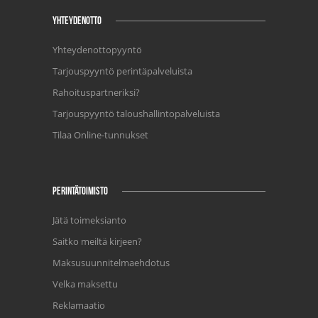
YHTEYDENOTTO
Yhteydenottopyyntö
Tarjouspyyntö perintäpalveluista
Rahoituspartneriksi?
Tarjouspyyntö taloushallintopalveluista
Tilaa Online-tunnukset
PERINTÄTOIMISTO
Jätä toimeksianto
Saitko meiltä kirjeen?
Maksusuunnitelmaehdotus
Velka maksettu
Reklamaatio