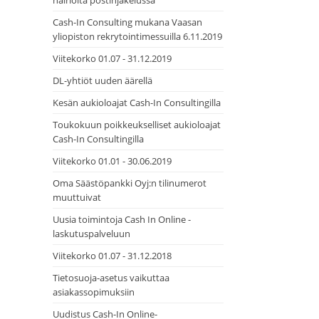
häiriöitä postinjakelussa
Cash-In Consulting mukana Vaasan
yliopiston rekrytointimessuilla 6.11.2019
Viitekorko 01.07 - 31.12.2019
DL-yhtiöt uuden äärellä
Kesän aukioloajat Cash-In Consultingilla
Toukokuun poikkeukselliset aukioloajat
Cash-In Consultingilla
Viitekorko 01.01 - 30.06.2019
Oma Säästöpankki Oyj:n tilinumerot
muuttuivat
Uusia toimintoja Cash In Online -
laskutuspalveluun
Viitekorko 01.07 - 31.12.2018
Tietosuoja-asetus vaikuttaa
asiakassopimuksiin
Uudistus Cash-In Online-