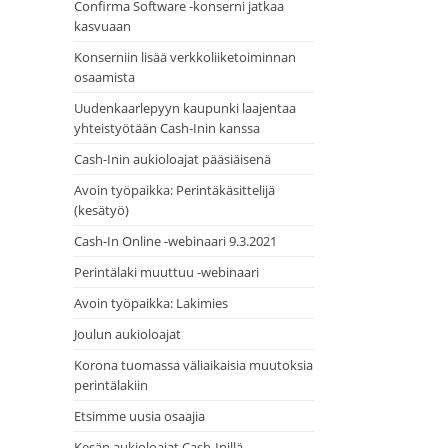
Confirma Software -konserni jatkaa
kasvuaan
Konserniin lisää verkkoliiketoiminnan
osaamista
Uudenkaarlepyyn kaupunki laajentaa
yhteistyötään Cash-Inin kanssa
Cash-Inin aukioloajat pääsiäisenä
Avoin työpaikka: Perintäkäsittelijä
(kesätyö)
Cash-In Online -webinaari 9.3.2021
Perintälaki muuttuu -webinaari
Avoin työpaikka: Lakimies
Joulun aukioloajat
Korona tuomassa väliaikaisia muutoksia
perintälakiin
Etsimme uusia osaajia
Kesän aukioloajat Cash-Inillä