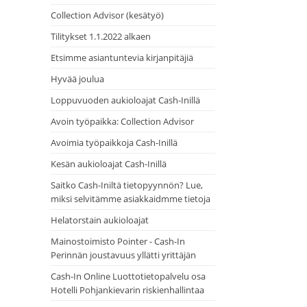
Collection Advisor (kesätyö)
Tilitykset 1.1.2022 alkaen
Etsimme asiantuntevia kirjanpitäjiä
Hyvää joulua
Loppuvuoden aukioloajat Cash-Inillä
Avoin työpaikka: Collection Advisor
Avoimia työpaikkoja Cash-Inillä
Kesän aukioloajat Cash-Inillä
Saitko Cash-Iniltä tietopyynnön? Lue,
miksi selvitämme asiakkaidmme tietoja
Helatorstain aukioloajat
Mainostoimisto Pointer - Cash-In
Perinnän joustavuus yllätti yrittäjän
Cash-In Online Luottotietopalvelu osa
Hotelli Pohjankievarin riskienhallintaa