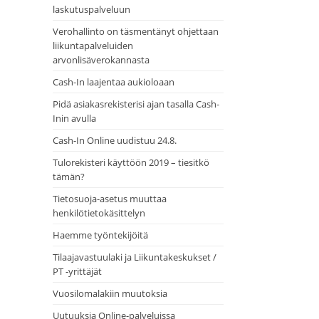
laskutuspalveluun
Verohallinto on täsmentänyt ohjettaan
liikuntapalveluiden
arvonlisäverokannasta
Cash-In laajentaa aukioloaan
Pidä asiakasrekisterisi ajan tasalla Cash-
Inin avulla
Cash-In Online uudistuu 24.8.
Tulorekisteri käyttöön 2019 – tiesitkö
tämän?
Tietosuoja-asetus muuttaa
henkilötietokäsittelyn
Haemme työntekijöitä
Tilaajavastuulaki ja Liikuntakeskukset /
PT -yrittäjät
Vuosilomalakiin muutoksia
Uutuuksia Online-palveluissa