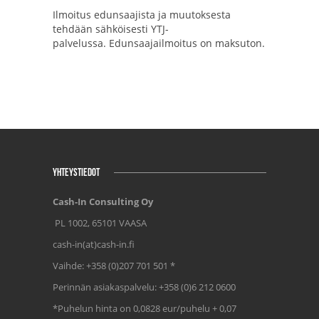
Ilmoitus edunsaajista ja muutoksesta
tehdään sähköisesti YTJ-
palvelussa. Edunsaajailmoitus on maksuton.
YHTEYSTIEDOT
Cash-In Consulting Oy
PL 1002, 65101 VAASA
cash-in(at)cash-in.fi
Vaihde: +358 (0)207 701 501 *
Perinnän asiakaspalvelu: +358 (0)6 212 0600
*Puhelun hinta on 0,0828 eur/puhelu + 0,07