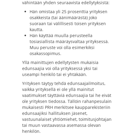
vähintään yhden seuraavista edellytyksistä:
Hän omistaa yli 25 prosenttia yrityksen
osakkeista (tai äänimäärästä) joko
suoraan tai välillisesti toisen yrityksen
kautta.
Hän käyttää muulla perusteella
tosiasiallista määräysvaltaa yrityksessä.
Muu peruste voi olla esimerkiksi
osakassopimus.
Yllä mainittujen edellytysten mukaisia
edunsaajia voi olla yrityksessä yksi tai
useampi henkilö tai ei yhtäkään.
Yrityksen täytyy tehdä edunsaajailmoitus,
vaikka yrityksellä ei ole yllä mainitut
vaatimukset täyttäviä edunsaajia tai he eivät
ole yrityksen tiedossa. Tällöin rahanpesulain
mukaisesti PRH merkitsee kaupparekisteriin
edunsaajiksi hallituksen jäsenet,
vastuunalaiset yhtiömiehet, toimitusjohtajan
tai muun vastaavassa asemassa olevan
henkilön.