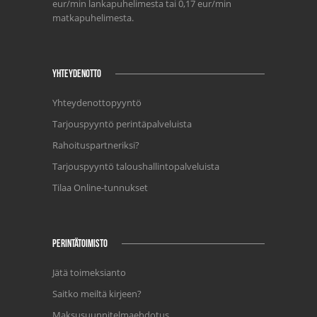
eur/min lankapuhelimesta tai 0,17 eur/min
matkapuhelimesta.
YHTEYDENOTTO
Yhteydenottopyyntö
Tarjouspyyntö perintäpalveluista
Rahoituspartneriksi?
Tarjouspyyntö taloushallintopalveluista
Tilaa Online-tunnukset
PERINTÄTOIMISTO
Jätä toimeksianto
Saitko meiltä kirjeen?
Maksusuunnitelmaehdotus