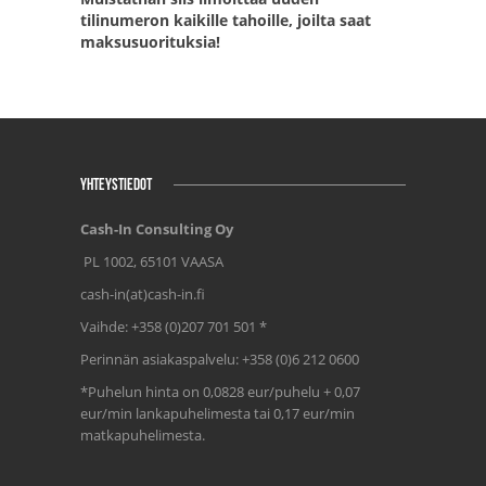
tilinumeron kaikille tahoille, joilta saat
maksusuorituksia!
YHTEYSTIEDOT
Cash-In Consulting Oy
PL 1002, 65101 VAASA
cash-in(at)cash-in.fi
Vaihde: +358 (0)207 701 501 *
Perinnän asiakaspalvelu: +358 (0)6 212 0600
*Puhelun hinta on 0,0828 eur/puhelu + 0,07
eur/min lankapuhelimesta tai 0,17 eur/min
matkapuhelimesta.