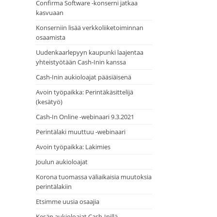
Confirma Software -konserni jatkaa
kasvuaan
Konserniin lisää verkkoliiketoiminnan
osaamista
Uudenkaarlepyyn kaupunki laajentaa
yhteistyötään Cash-Inin kanssa
Cash-Inin aukioloajat pääsiäisenä
Avoin työpaikka: Perintäkäsittelijä
(kesätyö)
Cash-In Online -webinaari 9.3.2021
Perintälaki muuttuu -webinaari
Avoin työpaikka: Lakimies
Joulun aukioloajat
Korona tuomassa väliaikaisia muutoksia
perintälakiin
Etsimme uusia osaajia
Kesän aukioloajat Cash-Inillä