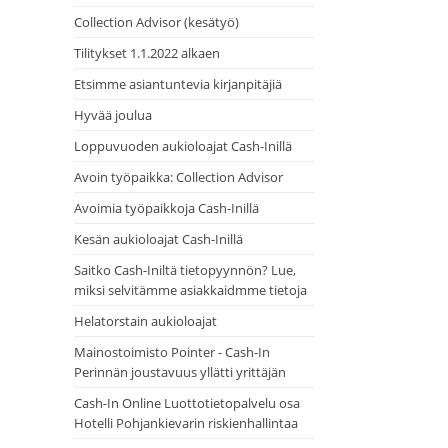
Collection Advisor (kesätyö)
Tilitykset 1.1.2022 alkaen
Etsimme asiantuntevia kirjanpitäjiä
Hyvää joulua
Loppuvuoden aukioloajat Cash-Inillä
Avoin työpaikka: Collection Advisor
Avoimia työpaikkoja Cash-Inillä
Kesän aukioloajat Cash-Inillä
Saitko Cash-Iniltä tietopyynnön? Lue,
miksi selvitämme asiakkaidmme tietoja
Helatorstain aukioloajat
Mainostoimisto Pointer - Cash-In
Perinnän joustavuus yllätti yrittäjän
Cash-In Online Luottotietopalvelu osa
Hotelli Pohjankievarin riskienhallintaa