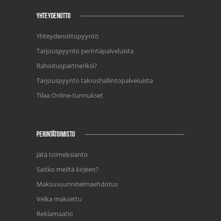
YHTEYDENOTTO
Yhteydenottopyyntö
Tarjouspyyntö perintäpalveluista
Rahoituspartneriksi?
Tarjouspyyntö taloushallintopalveluista
Tilaa Online-tunnukset
PERINTÄTOIMISTO
Jätä toimeksianto
Saitko meiltä kirjeen?
Maksusuunnitelmaehdotus
Velka maksettu
Reklamaatio