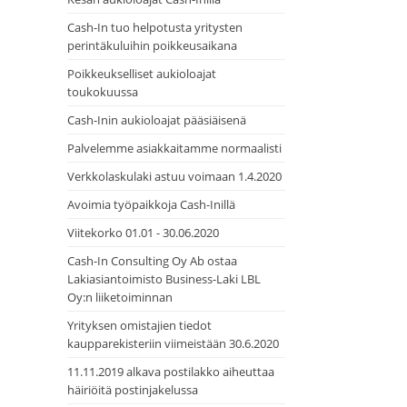
Cash-In tuo helpotusta yritysten
perintäkuluihin poikkeusaikana
Poikkeukselliset aukioloajat
toukokuussa
Cash-Inin aukioloajat pääsiäisenä
Palvelemme asiakkaitamme normaalisti
Verkkolaskulaki astuu voimaan 1.4.2020
Avoimia työpaikkoja Cash-Inillä
Viitekorko 01.01 - 30.06.2020
Cash-In Consulting Oy Ab ostaa
Lakiasiantoimisto Business-Laki LBL
Oy:n liiketoiminnan
Yrityksen omistajien tiedot
kaupparekisteriin viimeistään 30.6.2020
11.11.2019 alkava postilakko aiheuttaa
häiriöitä postinjakelussa