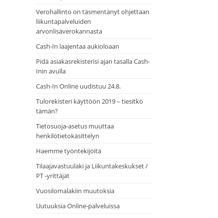
Verohallinto on täsmentänyt ohjettaan
liikuntapalveluiden
arvonlisäverokannasta
Cash-In laajentaa aukioloaan
Pidä asiakasrekisterisi ajan tasalla Cash-
Inin avulla
Cash-In Online uudistuu 24.8.
Tulorekisteri käyttöön 2019 – tiesitkö
tämän?
Tietosuoja-asetus muuttaa
henkilötietokäsittelyn
Haemme työntekijöitä
Tilaajavastuulaki ja Liikuntakeskukset /
PT -yrittäjät
Vuosilomalakiin muutoksia
Uutuuksia Online-palveluissa