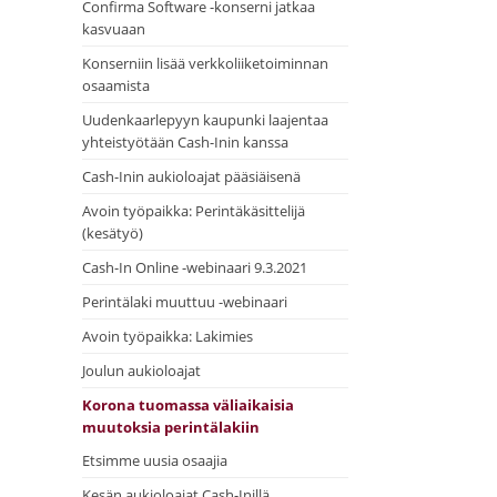
Confirma Software -konserni jatkaa
kasvuaan
Konserniin lisää verkkoliiketoiminnan
osaamista
Uudenkaarlepyyn kaupunki laajentaa
yhteistyötään Cash-Inin kanssa
Cash-Inin aukioloajat pääsiäisenä
Avoin työpaikka: Perintäkäsittelijä
(kesätyö)
Cash-In Online -webinaari 9.3.2021
Perintälaki muuttuu -webinaari
Avoin työpaikka: Lakimies
Joulun aukioloajat
Korona tuomassa väliaikaisia
muutoksia perintälakiin
Etsimme uusia osaajia
Kesän aukioloajat Cash-Inillä