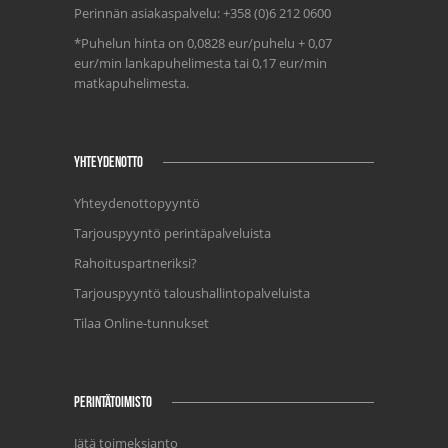
Perinnän asiakaspalvelu: +358 (0)6 212 0600
*Puhelun hinta on 0,0828 eur/puhelu + 0,07
eur/min lankapuhelimesta tai 0,17 eur/min
matkapuhelimesta.
YHTEYDENOTTO
Yhteydenottopyyntö
Tarjouspyyntö perintäpalveluista
Rahoituspartneriksi?
Tarjouspyyntö taloushallintopalveluista
Tilaa Online-tunnukset
PERINTÄTOIMISTO
Jätä toimeksianto