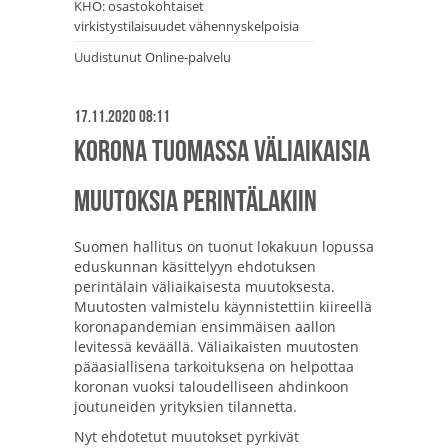
KHO: osastokohtaiset
virkistystilaisuudet vähennyskelpoisia
Uudistunut Online-palvelu
17.11.2020 08:11
Korona tuomassa väliaikaisia
muutoksia perintälakiin
Suomen hallitus on tuonut lokakuun lopussa
eduskunnan käsittelyyn ehdotuksen
perintälain väliaikaisesta muutoksesta.
Muutosten valmistelu käynnistettiin kiireellä
koronapandemian ensimmäisen aallon
levitessä keväällä. Väliaikaisten muutosten
pääasiallisena tarkoituksena on helpottaa
koronan vuoksi taloudelliseen ahdinkoon
joutuneiden yrityksien tilannetta.
Nyt ehdotetut muutokset pyrkivät