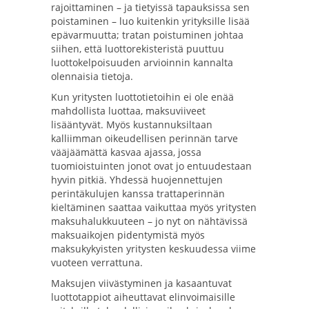
rajoittaminen – ja tietyissä tapauksissa sen
poistaminen – luo kuitenkin yrityksille lisää
epävarmuutta; tratan poistuminen johtaa
siihen, että luottorekisteristä puuttuu
luottokelpoisuuden arvioinnin kannalta
olennaisia tietoja.
Kun yritysten luottotietoihin ei ole enää
mahdollista luottaa, maksuviiveet
lisääntyvät. Myös kustannuksiltaan
kalliimman oikeudellisen perinnän tarve
vääjäämättä kasvaa ajassa, jossa
tuomioistuinten jonot ovat jo entuudestaan
hyvin pitkiä. Yhdessä huojennettujen
perintäkulujen kanssa trattaperinnän
kieltäminen saattaa vaikuttaa myös yritysten
maksuhalukkuuteen – jo nyt on nähtävissä
maksuaikojen pidentymistä myös
maksukykyisten yritysten keskuudessa viime
vuoteen verrattuna.
Maksujen viivästyminen ja kasaantuvat
luottotappiot aiheuttavat elinvoimaisille