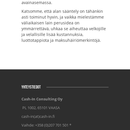
avainasemassa.
Katsomme, että alan sääntely on tähänkin
asti toiminut hyvin, ja vaikka mielestämme
väliaikaisen lain perusidea on
ymmärrettävä, uhkaa se aiheuttaa velkojille
ja velallisille lisää kustannuksia,
luottotappiota ja maksuhäiriömerkintöjä.
YHTEYSTIEDOT
Cash-In Consulting Oy
PL 1002, 65101 VAASA
cash-in(at)cash-in.fi
Vaihde: +358 (0)207 701 501 *