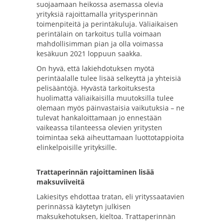
suojaamaan heikossa asemassa olevia
yrityksiä rajoittamalla yritysperinnän
toimenpiteitä ja perintäkuluja. Väliaikaisen
perintälain on tarkoitus tulla voimaan
mahdollisimman pian ja olla voimassa
kesäkuun 2021 loppuun saakka.
On hyvä, että lakiehdotuksen myötä
perintäalalle tulee lisää selkeyttä ja yhteisiä
pelisääntöjä. Hyvästä tarkoituksesta
huolimatta väliaikaisilla muutoksilla tulee
olemaan myös päinvastaisia vaikutuksia – ne
tulevat hankaloittamaan jo ennestään
vaikeassa tilanteessa olevien yritysten
toimintaa sekä aiheuttamaan luottotappioita
elinkelpoisille yrityksille.
Trattaperinnän rajoittaminen lisää
maksuviiveitä
Lakiesitys ehdottaa tratan, eli yrityssaatavien
perinnässä käytetyn julkisen
maksukehotuksen, kieltoa. Trattaperinnän