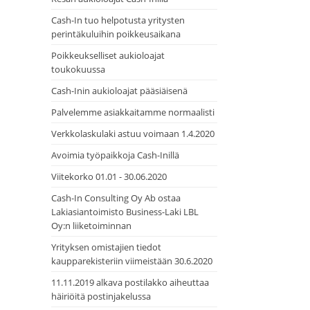
Cash-In tuo helpotusta yritysten
perintäkuluihin poikkeusaikana
Poikkeukselliset aukioloajat
toukokuussa
Cash-Inin aukioloajat pääsiäisenä
Palvelemme asiakkaitamme normaalisti
Verkkolaskulaki astuu voimaan 1.4.2020
Avoimia työpaikkoja Cash-Inillä
Viitekorko 01.01 - 30.06.2020
Cash-In Consulting Oy Ab ostaa
Lakiasiantoimisto Business-Laki LBL
Oy:n liiketoiminnan
Yrityksen omistajien tiedot
kaupparekisteriin viimeistään 30.6.2020
11.11.2019 alkava postilakko aiheuttaa
häiriöitä postinjakelussa