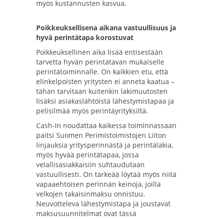
myös kustannusten kasvua.
Poikkeuksellisena aikana vastuullisuus ja
hyvä perintätapa korostuvat
Poikkeuksellinen aika lisää entisestään
tarvetta hyvän perintätavan mukaiselle
perintätoiminnalle. On kaikkien etu, että
elinkelpoisten yritysten ei anneta kaatua –
tähän tarvitaan kuitenkin lakimuutosten
lisäksi asiakaslähtöistä lähestymistapaa ja
pelisilmää myös perintäyrityksiltä.
Cash-In noudattaa kaikessa toiminnassaan
paitsi Suomen Perimistoimistojen Liiton
linjauksia yritysperinnästä ja perintälakia,
myös hyvää perintätapaa, jossa
velallisasiakkaisiin suhtaudutaan
vastuullisesti. On tärkeää löytää myös niitä
vapaaehtoisen perinnän keinoja, joilla
velkojen takaisinmaksu onnistuu.
Neuvotteleva lähestymistapa ja joustavat
maksusuunnitelmat ovat tässä