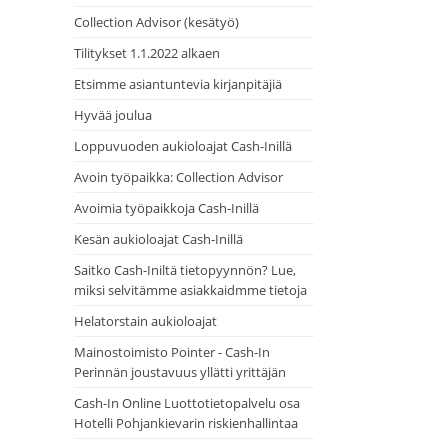
Collection Advisor (kesätyö)
Tilitykset 1.1.2022 alkaen
Etsimme asiantuntevia kirjanpitäjiä
Hyvää joulua
Loppuvuoden aukioloajat Cash-Inillä
Avoin työpaikka: Collection Advisor
Avoimia työpaikkoja Cash-Inillä
Kesän aukioloajat Cash-Inillä
Saitko Cash-Iniltä tietopyynnön? Lue,
miksi selvitämme asiakkaidmme tietoja
Helatorstain aukioloajat
Mainostoimisto Pointer - Cash-In
Perinnän joustavuus yllätti yrittäjän
Cash-In Online Luottotietopalvelu osa
Hotelli Pohjankievarin riskienhallintaa