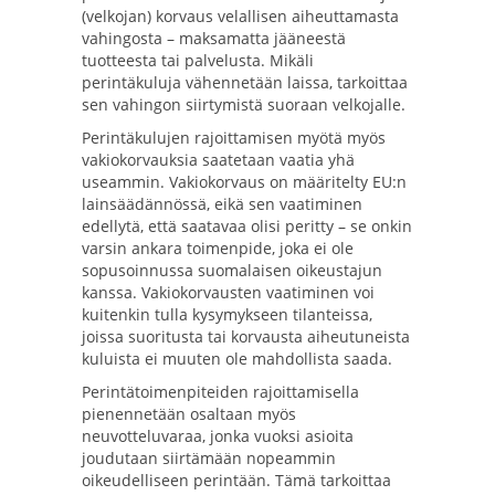
(velkojan) korvaus velallisen aiheuttamasta
vahingosta – maksamatta jääneestä
tuotteesta tai palvelusta. Mikäli
perintäkuluja vähennetään laissa, tarkoittaa
sen vahingon siirtymistä suoraan velkojalle.
Perintäkulujen rajoittamisen myötä myös
vakiokorvauksia saatetaan vaatia yhä
useammin. Vakiokorvaus on määritelty EU:n
lainsäädännössä, eikä sen vaatiminen
edellytä, että saatavaa olisi peritty – se onkin
varsin ankara toimenpide, joka ei ole
sopusoinnussa suomalaisen oikeustajun
kanssa. Vakiokorvausten vaatiminen voi
kuitenkin tulla kysymykseen tilanteissa,
joissa suoritusta tai korvausta aiheutuneista
kuluista ei muuten ole mahdollista saada.
Perintätoimenpiteiden rajoittamisella
pienennetään osaltaan myös
neuvotteluvaraa, jonka vuoksi asioita
joudutaan siirtämään nopeammin
oikeudelliseen perintään. Tämä tarkoittaa