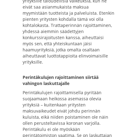
yrityksille taloudellisia vaikeuksia, kun he
eivät saa asianmukaista maksua
myymistään tuotteista ja palveluista. Etenkin
pienten yritysten kohdalla tämä voi olla
kohtalokasta. Trattaperinnän rajoittaminen,
yhdessä aiemmin säädettyjen
konkurssirajoitusten kanssa, aiheuttaisi
myös sen, että yhteiskuntaan jäisi
haamuyrityksiä, jotka omalta osaltaan
aiheuttavat luottotappioita elinvoimaisille
yrityksille.
Perintäkulujen rajoittaminen siirtää
vahingon laskuttajalle
Perintäkulujen rajoittamisella pyritään
suojaamaan heikossa asemassa olevia
yrityksiä – kuitenkaan yritysten
maksuvaikeudet eivät johdu perinnän
kuluista, eikä niiden poistaminen ole näin
ollen perusteltavissa koronan varjolla.
Perintäkulu ei ole myöskään
perintätoimiston vaatima. Se on laskuttajan