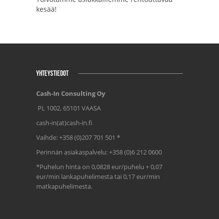
kesää!
YHTEYSTIEDOT
Cash-In Consulting Oy
PL 1002, 65101 VAASA
cash-in(at)cash-in.fi
Vaihde: +358 (0)207 701 501 *
Perinnän asiakaspalvelu: +358 (0)6 212 0600
*Puhelun hinta on 0,0828 eur/puhelu + 0,07
eur/min lankapuhelimesta tai 0,17 eur/min
matkapuhelimesta.