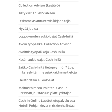
Collection Advisor (kesätyö)
Tilitykset 1.1.2022 alkaen
Etsimme asiantuntevia kirjanpitäjiä
Hyvää joulua
Loppuvuoden aukioloajat Cash-Inillä
Avoin työpaikka: Collection Advisor
Avoimia työpaikkoja Cash-Inillä
Kesän aukioloajat Cash-Inillä
Saitko Cash-Iniltä tietopyynnön? Lue,
miksi selvitämme asiakkaidmme tietoja
Helatorstain aukioloajat
Mainostoimisto Pointer - Cash-In
Perinnän joustavuus yllätti yrittäjän
Cash-In Online Luottotietopalvelu osa
Hotelli Pohjankievarin riskienhallintaa