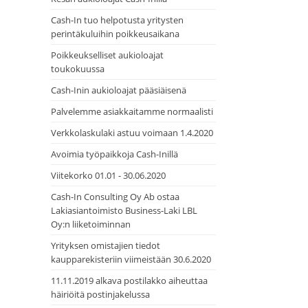
Cash-In tuo helpotusta yritysten
perintäkuluihin poikkeusaikana
Poikkeukselliset aukioloajat
toukokuussa
Cash-Inin aukioloajat pääsiäisenä
Palvelemme asiakkaitamme normaalisti
Verkkolaskulaki astuu voimaan 1.4.2020
Avoimia työpaikkoja Cash-Inillä
Viitekorko 01.01 - 30.06.2020
Cash-In Consulting Oy Ab ostaa
Lakiasiantoimisto Business-Laki LBL
Oy:n liiketoiminnan
Yrityksen omistajien tiedot
kaupparekisteriin viimeistään 30.6.2020
11.11.2019 alkava postilakko aiheuttaa
häiriöitä postinjakelussa