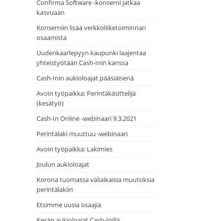
Confirma Software -konserni jatkaa
kasvuaan
Konserniin lisää verkkoliiketoiminnan
osaamista
Uudenkaarlepyyn kaupunki laajentaa
yhteistyötään Cash-Inin kanssa
Cash-Inin aukioloajat pääsiäisenä
Avoin työpaikka: Perintäkäsittelijä
(kesätyö)
Cash-In Online -webinaari 9.3.2021
Perintälaki muuttuu -webinaari
Avoin työpaikka: Lakimies
Joulun aukioloajat
Korona tuomassa väliaikaisia muutoksia
perintälakiin
Etsimme uusia osaajia
Kesän aukioloajat Cash-Inillä