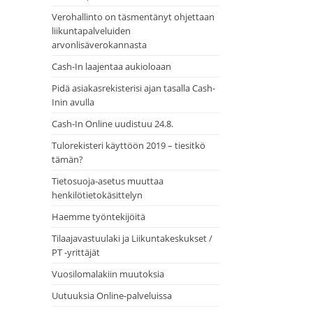
Verohallinto on täsmentänyt ohjettaan
liikuntapalveluiden
arvonlisäverokannasta
Cash-In laajentaa aukioloaan
Pidä asiakasrekisterisi ajan tasalla Cash-
Inin avulla
Cash-In Online uudistuu 24.8.
Tulorekisteri käyttöön 2019 – tiesitkö
tämän?
Tietosuoja-asetus muuttaa
henkilötietokäsittelyn
Haemme työntekijöitä
Tilaajavastuulaki ja Liikuntakeskukset /
PT -yrittäjät
Vuosilomalakiin muutoksia
Uutuuksia Online-palveluissa