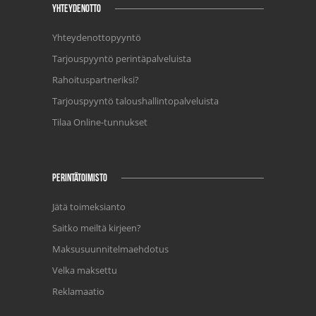
YHTEYDENOTTO
Yhteydenottopyyntö
Tarjouspyyntö perintäpalveluista
Rahoituspartneriksi?
Tarjouspyyntö taloushallintopalveluista
Tilaa Online-tunnukset
PERINTÄTOIMISTO
Jätä toimeksianto
Saitko meiltä kirjeen?
Maksusuunnitelmaehdotus
Velka maksettu
Reklamaatio