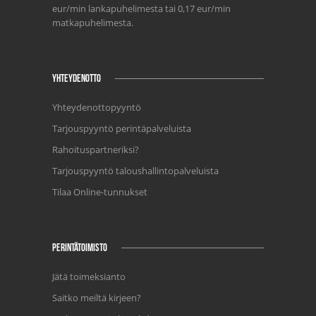
eur/min lankapuhelimesta tai 0,17 eur/min
matkapuhelimesta.
YHTEYDENOTTO
Yhteydenottopyyntö
Tarjouspyyntö perintäpalveluista
Rahoituspartneriksi?
Tarjouspyyntö taloushallintopalveluista
Tilaa Online-tunnukset
PERINTÄTOIMISTO
Jätä toimeksianto
Saitko meiltä kirjeen?