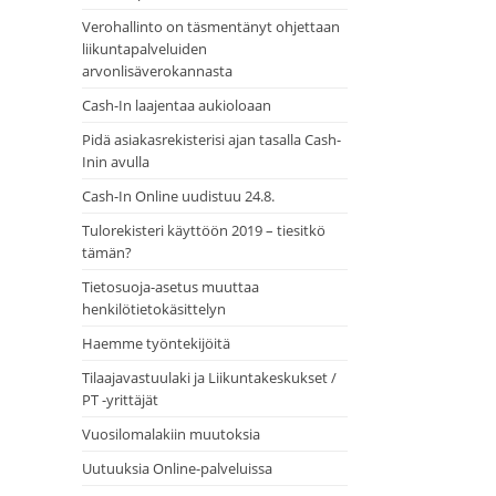
Verohallinto on täsmentänyt ohjettaan
liikuntapalveluiden
arvonlisäverokannasta
Cash-In laajentaa aukioloaan
Pidä asiakasrekisterisi ajan tasalla Cash-
Inin avulla
Cash-In Online uudistuu 24.8.
Tulorekisteri käyttöön 2019 – tiesitkö
tämän?
Tietosuoja-asetus muuttaa
henkilötietokäsittelyn
Haemme työntekijöitä
Tilaajavastuulaki ja Liikuntakeskukset /
PT -yrittäjät
Vuosilomalakiin muutoksia
Uutuuksia Online-palveluissa