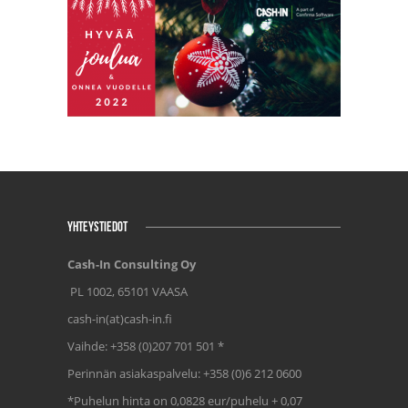
YHTEYSTIEDOT
Cash-In Consulting Oy
PL 1002, 65101 VAASA
cash-in(at)cash-in.fi
Vaihde: +358 (0)207 701 501 *
Perinnän asiakaspalvelu: +358 (0)6 212 0600
*Puhelun hinta on 0,0828 eur/puhelu + 0,07