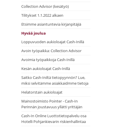
Collection Advisor (kesätyö)
Tilitykset 1.1.2022 alkaen
Etsimme asiantuntevia kirjanpitäjiä
Hyvää joulua
Loppuvuoden aukioloajat Cash-Inillä
Avoin työpaikka: Collection Advisor
Avoimia työpaikkoja Cash-Inillä
Kesän aukioloajat Cash-Inillä
Saitko Cash-Iniltä tietopyynnön? Lue,
miksi selvitämme asiakkaidmme tietoja
Helatorstain aukioloajat
Mainostoimisto Pointer - Cash-In
Perinnän joustavuus yllätti yrittäjän
Cash-In Online Luottotietopalvelu osa
Hotelli Pohjankievarin riskienhallintaa