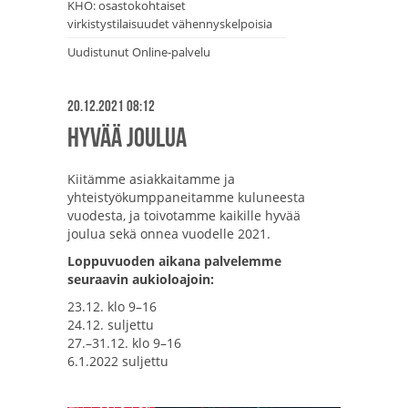
KHO: osastokohtaiset
virkistystilaisuudet vähennyskelpoisia
Uudistunut Online-palvelu
20.12.2021 08:12
Hyvää joulua
Kiitämme asiakkaitamme ja
yhteistyökumppaneitamme kuluneesta
vuodesta, ja toivotamme kaikille hyvää
joulua sekä onnea vuodelle 2021.
Loppuvuoden aikana palvelemme
seuraavin aukioloajoin:
23.12. klo 9–16
24.12. suljettu
27.–31.12. klo 9–16
6.1.2022 suljettu