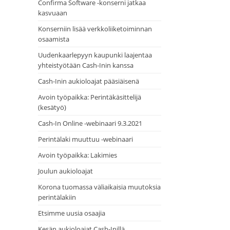
Confirma Software -konserni jatkaa
kasvuaan
Konserniin lisää verkkoliiketoiminnan
osaamista
Uudenkaarlepyyn kaupunki laajentaa
yhteistyötään Cash-Inin kanssa
Cash-Inin aukioloajat pääsiäisenä
Avoin työpaikka: Perintäkäsittelijä
(kesätyö)
Cash-In Online -webinaari 9.3.2021
Perintälaki muuttuu -webinaari
Avoin työpaikka: Lakimies
Joulun aukioloajat
Korona tuomassa väliaikaisia muutoksia
perintälakiin
Etsimme uusia osaajia
Kesän aukioloajat Cash-Inillä