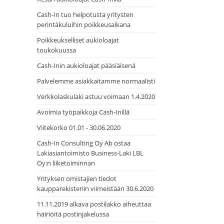
Cash-In tuo helpotusta yritysten
perintäkuluihin poikkeusaikana
Poikkeukselliset aukioloajat
toukokuussa
Cash-Inin aukioloajat pääsiäisenä
Palvelemme asiakkaitamme normaalisti
Verkkolaskulaki astuu voimaan 1.4.2020
Avoimia työpaikkoja Cash-Inillä
Viitekorko 01.01 - 30.06.2020
Cash-In Consulting Oy Ab ostaa
Lakiasiantoimisto Business-Laki LBL
Oy:n liiketoiminnan
Yrityksen omistajien tiedot
kaupparekisteriin viimeistään 30.6.2020
11.11.2019 alkava postilakko aiheuttaa
häiriöitä postinjakelussa