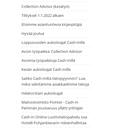
Collection Advisor (kesätyö)
Tilitykset 1.1.2022 alkaen
Etsimme asiantuntevia kirjanpitäjiä
Hyvää joulua
Loppuvuoden aukioloajat Cash-Inillä
Avoin työpaikka: Collection Advisor
Avoimia työpaikkoja Cash-Inillä
Kesän aukioloajat Cash-Inillä
Saitko Cash-Iniltä tietopyynnön? Lue,
miksi selvitämme asiakkaidmme tietoja
Helatorstain aukioloajat
Mainostoimisto Pointer - Cash-In
Perinnän joustavuus yllätti yrittäjän
Cash-In Online Luottotietopalvelu osa
Hotelli Pohjankievarin riskienhallintaa