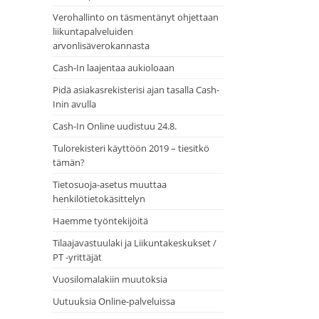
Verohallinto on täsmentänyt ohjettaan
liikuntapalveluiden
arvonlisäverokannasta
Cash-In laajentaa aukioloaan
Pidä asiakasrekisterisi ajan tasalla Cash-
Inin avulla
Cash-In Online uudistuu 24.8.
Tulorekisteri käyttöön 2019 – tiesitkö
tämän?
Tietosuoja-asetus muuttaa
henkilötietokäsittelyn
Haemme työntekijöitä
Tilaajavastuulaki ja Liikuntakeskukset /
PT -yrittäjät
Vuosilomalakiin muutoksia
Uutuuksia Online-palveluissa