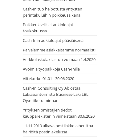
Cash-In tuo helpotusta yritysten
perintäkuluihin poikkeusaikana
Poikkeukselliset aukioloajat
toukokuussa
Cash-Inin aukioloajat pääsiäisenä
Palvelemme asiakkaitamme normaalisti
Verkkolaskulaki astuu voimaan 1.4.2020
Avoimia työpaikkoja Cash-Inillä
Viitekorko 01.01 - 30.06.2020
Cash-In Consulting Oy Ab ostaa
Lakiasiantoimisto Business-Laki LBL
Oy:n liiketoiminnan
Yrityksen omistajien tiedot
kaupparekisteriin viimeistään 30.6.2020
11.11.2019 alkava postilakko aiheuttaa
häiriöitä postinjakelussa