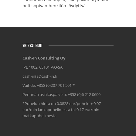
heti sopivan henkilön löydyttyä
YHTEYSTIEDOT
Cash-In Consulting Oy
PL 1002, 65101 VAASA
cash-in(at)cash-in.fi
Vaihde: +358 (0)207 701 501 *
Perinnän asiakaspalvelu: +358 (0)6 212 0600
*Puhelun hinta on 0,0828 eur/puhelu + 0,07
eur/min lankapuhelimesta tai 0,17 eur/min
matkapuhelimesta.