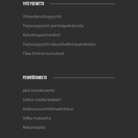
YHTEYDENOTTO
Yhteydenottopyyntö
Tarjouspyyntö perintäpalveluista
Rahoituspartneriksi?
Tarjouspyyntö taloushallintopalveluista
Tilaa Online-tunnukset
PERINTÄTOIMISTO
Jätä toimeksianto
Saitko meiltä kirjeen?
Maksusuunnitelmaehdotus
Velka maksettu
Reklamaatio