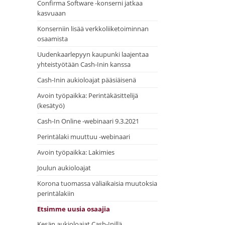
Confirma Software -konserni jatkaa
kasvuaan
Konserniin lisää verkkoliiketoiminnan
osaamista
Uudenkaarlepyyn kaupunki laajentaa
yhteistyötään Cash-Inin kanssa
Cash-Inin aukioloajat pääsiäisenä
Avoin työpaikka: Perintäkäsittelijä
(kesätyö)
Cash-In Online -webinaari 9.3.2021
Perintälaki muuttuu -webinaari
Avoin työpaikka: Lakimies
Joulun aukioloajat
Korona tuomassa väliaikaisia muutoksia
perintälakiin
Etsimme uusia osaajia
Kesän aukioloajat Cash-Inillä