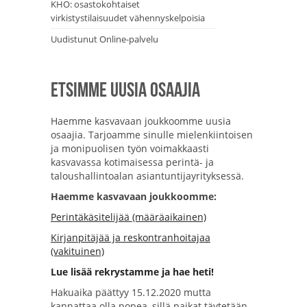
KHO: osastokohtaiset
virkistystilaisuudet vähennyskelpoisia
Uudistunut Online-palvelu
Etsimme uusia osaajia
Haemme kasvavaan joukkoomme uusia
osaajia. Tarjoamme sinulle mielenkiintoisen
ja monipuolisen työn voimakkaasti
kasvavassa kotimaisessa perintä- ja
taloushallintoalan asiantuntijayrityksessä.
Haemme kasvavaan joukkoomme:
Perintäkäsitelijää (määräaikainen)
Kirjanpitäjää ja reskontranhoitajaa
(vakituinen)
Lue lisää rekrystamme ja hae heti!
Hakuaika päättyy 15.12.2020 mutta
kannattaa olla nopea, sillä paikat täytetään