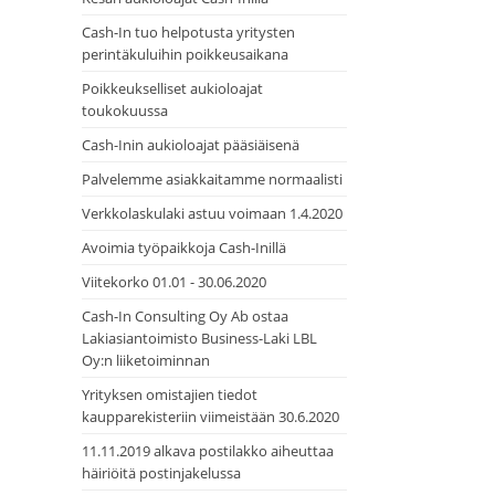
Cash-In tuo helpotusta yritysten
perintäkuluihin poikkeusaikana
Poikkeukselliset aukioloajat
toukokuussa
Cash-Inin aukioloajat pääsiäisenä
Palvelemme asiakkaitamme normaalisti
Verkkolaskulaki astuu voimaan 1.4.2020
Avoimia työpaikkoja Cash-Inillä
Viitekorko 01.01 - 30.06.2020
Cash-In Consulting Oy Ab ostaa
Lakiasiantoimisto Business-Laki LBL
Oy:n liiketoiminnan
Yrityksen omistajien tiedot
kaupparekisteriin viimeistään 30.6.2020
11.11.2019 alkava postilakko aiheuttaa
häiriöitä postinjakelussa