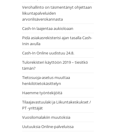
Verohallinto on täsmentänyt ohjettaan
liikuntapalveluiden
arvonlisäverokannasta
Cash-In laajentaa aukioloaan
Pidä asiakasrekisterisi ajan tasalla Cash-
Inin avulla
Cash-In Online uudistuu 24.8.
Tulorekisteri käyttöön 2019 – tiesitkö
tämän?
Tietosuoja-asetus muuttaa
henkilötietokäsittelyn
Haemme työntekijöitä
Tilaajavastuulaki ja Liikuntakeskukset /
PT -yrittäjät
Vuosilomalakiin muutoksia
Uutuuksia Online-palveluissa