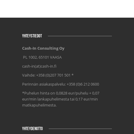
YHTEYSTIEDOT
Cash-In Consulting Oy
PL 1002, 65101 VAASA
cash-in(at)cash-in.fi
Vaihde: +358 (0)207 701 501 *
Perinnän asiakaspalvelu: +358 (0)6 212 0600
*Puhelun hinta on 0,0828 eur/puhelu + 0,07
eur/min lankapuhelimesta tai 0,17 eur/min
matkapuhelimesta.
YHTEYDENOTTO