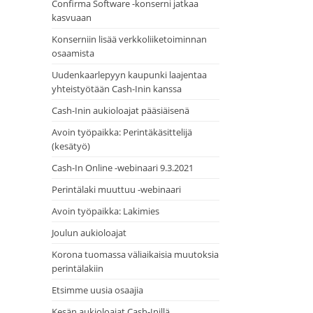
Confirma Software -konserni jatkaa
kasvuaan
Konserniin lisää verkkoliiketoiminnan
osaamista
Uudenkaarlepyyn kaupunki laajentaa
yhteistyötään Cash-Inin kanssa
Cash-Inin aukioloajat pääsiäisenä
Avoin työpaikka: Perintäkäsittelijä
(kesätyö)
Cash-In Online -webinaari 9.3.2021
Perintälaki muuttuu -webinaari
Avoin työpaikka: Lakimies
Joulun aukioloajat
Korona tuomassa väliaikaisia muutoksia
perintälakiin
Etsimme uusia osaajia
Kesän aukioloajat Cash-Inillä