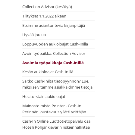
Collection Advisor (kesätyö)
Tilitykset 1.1.2022 alkaen
Etsimme asiantuntevia kirjanpitäjiä
Hyvää joulua
Loppuvuoden aukioloajat Cash-Inillä
Avoin työpaikka: Collection Advisor
Avoimia työpaikkoja Cash-Inillä
Kesän aukioloajat Cash-Inillä
Saitko Cash-Iniltä tietopyynnön? Lue,
miksi selvitämme asiakkaidmme tietoja
Helatorstain aukioloajat
Mainostoimisto Pointer - Cash-In
Perinnän joustavuus yllätti yrittäjän
Cash-In Online Luottotietopalvelu osa
Hotelli Pohjankievarin riskienhallintaa